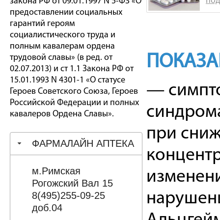
под
закона РФ от 09.01.1997 N 5-ФЗ «О
предоставлении социальных
гарантий героям
социалистического труда и
полным кавалерам ордена
ПОКАЗА
трудовой славы» (в ред. от
02.07.2013) и ст 1.1 Закона РФ от
15.01.1993 N 4301-1 «О статусе
— симпто
Героев Советского Союза, Героев
Российской Федерации и полных
синдрома
кавалеров Ордена Славы».
при сниж
ФАРМАЛАЙН АПТЕКА
концентр
м.Римская
изменени
Рогожский Вал 15
нарушени
8(495)255-09-25
доб.04