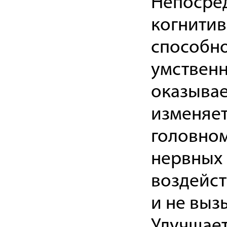
Непосред
когнитив
способно
умствен
оказывае
изменяет
головном
нервных 
воздейст
и не выз
Улучшает