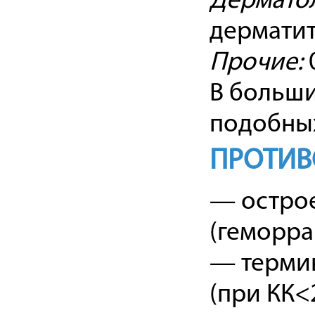
Дермато
дерматит,
Прочие:
0
В больши
подобных
ПРОТИВ
— остро
(геморра
— термин
(при КК<