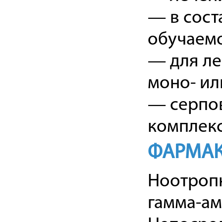
— в сост
обучаемо
— для ле
моно- ил
— серпов
комплекс
ФАРМАК
Ноотропн
гамма-ам