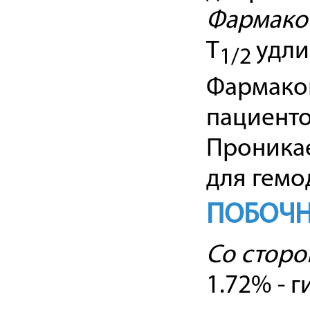
Фармакок
T
удли
1/2
Фармакок
пациенто
Проника
для гемо
ПОБОЧН
Со сторо
1.72% - г