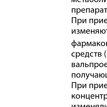
препарат
При прие
изменяют
фармако
средств 
вальпрое
получающ
При прие
концентр
изменяли