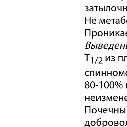
затылочн
Не метаб
Проникае
Выведен
T
из п
1/2
спинномо
80-100% 
неизмене
Почечный
добровол