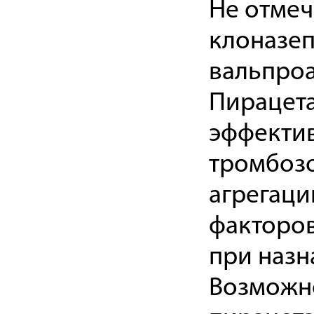
Не отме
клоназеп
вальпроа
Пирацета
эффектив
тромбозо
агрегаци
факторов
при назн
Возможн