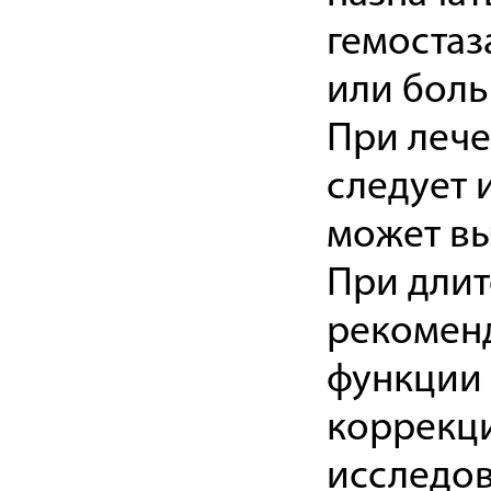
гемостаз
или боль
При леч
следует 
может вы
При длит
рекоменд
функции 
коррекци
исследов