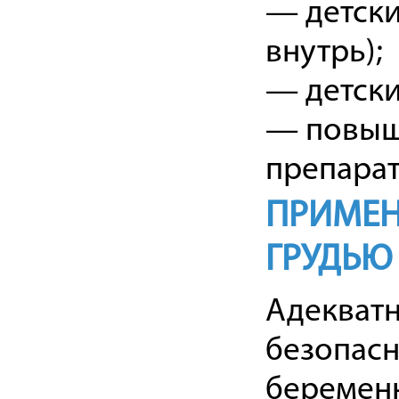
— детски
внутрь);
— детский
— повыш
препарат
ПРИМЕН
ГРУДЬЮ
Адекватн
безопас
беременн