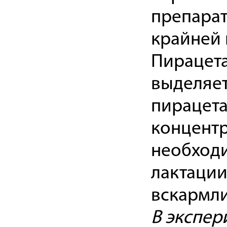
препарат
крайней 
Пирацета
выделяет
пирацета
концентр
необходи
лактации
вскармли
В экспе