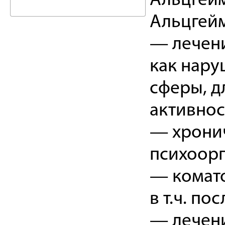
Альцгейм
Альцгей
— лечени
как нару
сферы, д
активнос
— хронич
психоорг
— комато
в т.ч. п
— лечени