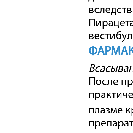
вследств
Пирацета
вестибул
ФАРМАК
Всасыва
После пр
практиче
плазме к
препарат