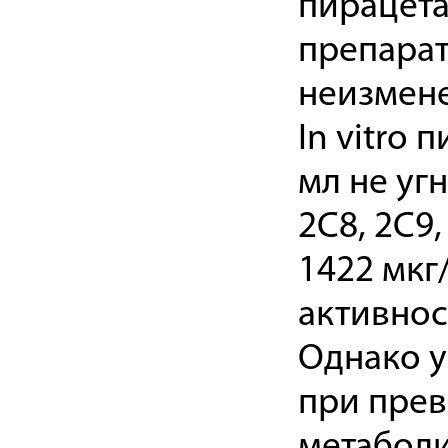
пирацета
препарат
неизмене
In vitro 
мл не уг
2C8, 2C9
1422 мкг
активнос
Однако у
при прев
метаболи