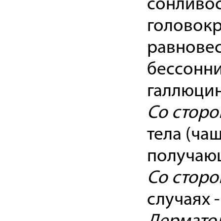
сонливос
головокр
равновес
бессонни
галлюцин
Со сторо
тела (ча
получающ
Со стор
случаях -