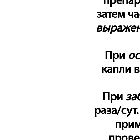
препар
затем ч
выражен
При
ос
капли в
При
за
раза/сут
прим
прове