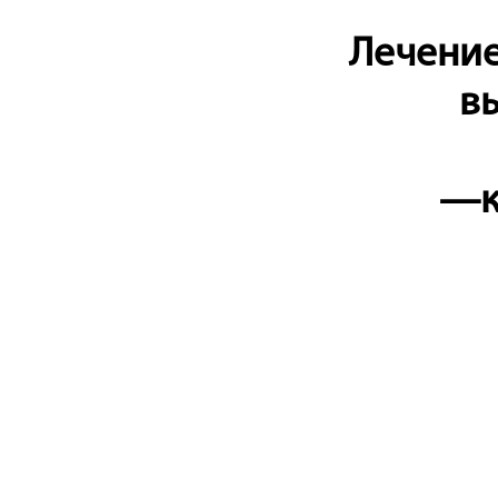
Лечение
в
—к