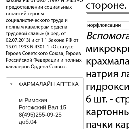
закона РФ от 09.01.1997 N 5-ФЗ «О
стороне.
предоставлении социальных
гарантий героям
социалистического труда и
норфлоксацин
полным кавалерам ордена
трудовой славы» (в ред. от
Вспомога
02.07.2013) и ст 1.1 Закона РФ от
микрокри
15.01.1993 N 4301-1 «О статусе
Героев Советского Союза, Героев
крахмала
Российской Федерации и полных
кавалеров Ордена Славы».
натрия л
ФАРМАЛАЙН АПТЕКА
гидрокси
6 шт. - 
м.Римская
Рогожский Вал 15
картонны
8(495)255-09-25
доб.04
пачки ка