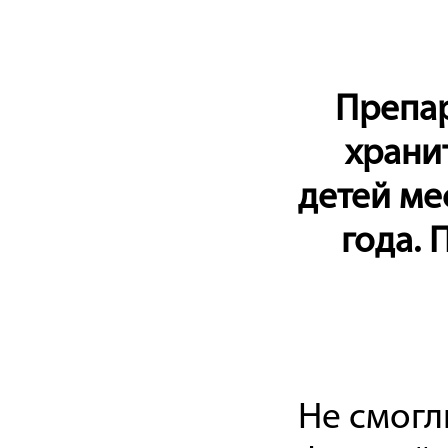
Препар
храни
детей ме
года.
Не смогл