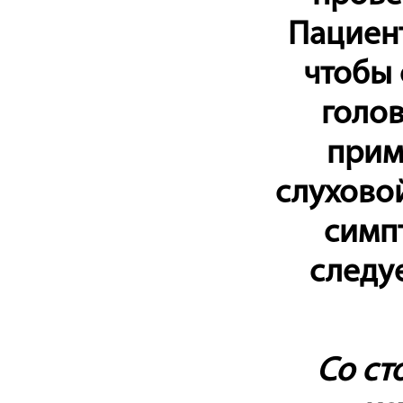
Пациент
чтобы 
голов
прим
слухово
симп
следу
Со ст