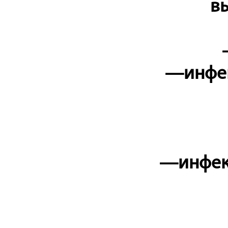
в
—инфек
—инфекц