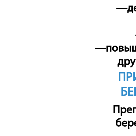
—де
—повыше
дру
ПР
БЕ
Преп
бер