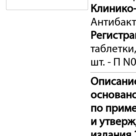
Клинико-
Антибак
Регистр
таблетки
шт. - П N
Описани
основан
по прим
и утвер
издания 