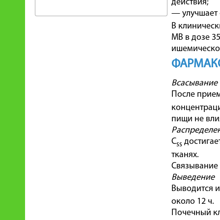
действия;
— улучшает 
В клиническ
МВ в дозе 3
ишемической
ФАРМАК
Всасывание
После прием
концентраци
пищи не вли
Распределе
С
достигает
ss
тканях.
Связывание с
Выведение
Выводится и
около 12 ч.
Почечный кл