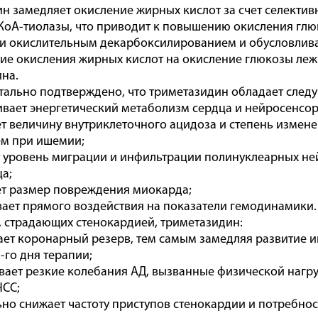
н замедляет окисление жирных кислот за счет селекти
КоА-тиолазы, что приводит к повышению окисления гл
и окислительным декарбоксилированием и обусловлива
е окисления жирных кислот на окисление глюкозы лежи
на.
ально подтверждено, что триметазидин обладает след
ает энергетический метаболизм сердца и нейросенсор
 величину внутриклеточного ацидоза и степень измен
м при ишемии;
 уровень миграции и инфильтрации полинуклеарных не
ца;
т размер повреждения миокарда;
ает прямого воздействия на показатели гемодинамики.
, страдающих стенокардией, триметазидин:
ет коронарный резерв, тем самым замедляя развитие и
-го дня терапии;
ает резкие колебания АД, вызванные физической нагру
ЧСС;
но снижает частоту приступов стенокардии и потребно