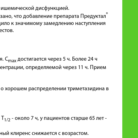
с ишемической дисфункцией.
®
зано, что добавление препарата Предуктал
водило к значимому замедлению наступления
естов.
. С
достигается через 5 ч. Более 24 ч
max
ентрации, определяемой через 11 ч. Прием
ует о хорошем распределении триметазидина в
 T
- около 7 ч, у пациентов старше 65 лет -
1/2
ный клиренс снижается с возрастом.