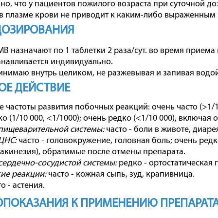
но, что у пациентов пожилого возраста при суточной доз
в плазме крови не приводит к каким-либо выраженным 
ДОЗИРОВАНИЯ
В назначают по 1 таблетки 2 раза/сут. во время прием
анавливается индивидуально.
инимаю внутрь целиком, не разжевывая и запивая водой
ОЕ ДЕЙСТВИЕ
частоты развития побочных реакций: очень часто (>1/10),
ко (1/10 000, <1/1000); очень редко (<1/10 000), включая
 пищеварительной системы:
часто - боли в животе, диаре
ЦНС:
часто - головокружение, головная боль; очень ре
 акинезия), обратимые после отмены препарата.
сердечно-сосудистой системы:
редко - ортостатическая 
ие реакции:
часто - кожная сыпь, зуд, крапивница.
о - астения.
ПОКАЗАНИЯ К ПРИМЕНЕНИЮ ПРЕПАРАТА