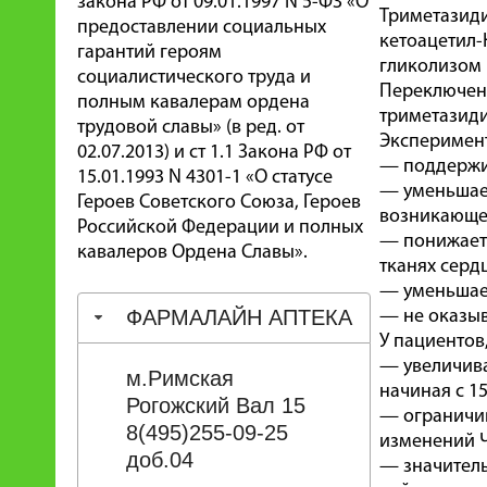
закона РФ от 09.01.1997 N 5-ФЗ «О
Триметазиди
предоставлении социальных
кетоацетил-
гарантий героям
гликолизом 
социалистического труда и
Переключени
полным кавалерам ордена
триметазиди
трудовой славы» (в ред. от
Эксперимент
02.07.2013) и ст 1.1 Закона РФ от
— поддержив
15.01.1993 N 4301-1 «О статусе
— уменьшает
Героев Советского Союза, Героев
возникающе
Российской Федерации и полных
— понижает
кавалеров Ордена Славы».
тканях серд
— уменьшае
ФАРМАЛАЙН АПТЕКА
— не оказыв
У пациентов
— увеличива
м.Римская
начиная с 15
Рогожский Вал 15
— ограничив
8(495)255-09-25
изменений 
доб.04
— значитель