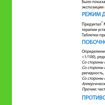
Было показа
экспозиции 
РЕЖИМ 
®
Предуктал
М
терапии уст
Таблетки пр
ПОБОЧН
Определение 
<1/100), ред
Со стороны
Со стороны 
ригидность,
Со стороны 
Аллергическ
Прочие:
част
ПРОТИВО