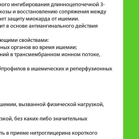
вного ингибирования длинноцепочечной 3-
юкозы и восстановлению сопряжения между
ет защиту миокарда от ишемии.
т в основе антиангинального действия
ующими свойствами:
ных органов во время ишемии;
ений в трансмембранном ионном потоке,
йтрофилов в ишемических и реперфузионных
шемии, вызванной физической нагрузкой,
зкой, без каких-либо значительных
сть в приеме нитроглицерина короткого