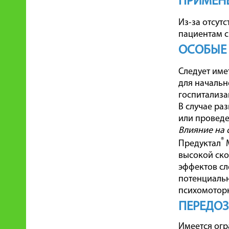
ПРИМЕНЕ
Из-за отсут
пациентам с
ОСОБЫЕ
Следует имет
для начальн
госпитализа
В случае ра
или проведе
Влияние на 
®
Предуктал
М
высокой ско
эффектов сл
потенциаль
психомотор
ПЕРЕДО
Имеется огр