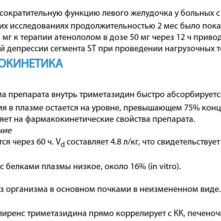
сократительную функцию левого желудочка у больных 
их исследованиях продолжительностью 2 мес было пока
5 мг к терапии атенололом в дозе 50 мг через 12 ч при
 депрессии сегмента ST при проведении нагрузочных т
ОКИНЕТИКА
а препарата внутрь триметазидин быстро абсорбируется
я в плазме остается на уровне, превышающем 75% конц
яет на фармакокинетические свойства препарата.
ние
ся через 60 ч. V
составляет 4.8 л/кг, что свидетельств
d
 белками плазмы низкое, около 16% (in vitro).
з организма в основном почками в неизмененном виде.
иренс триметазидина прямо коррелирует с КК, печеноч