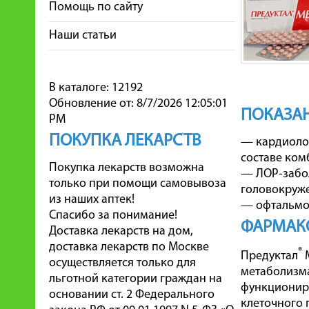
Помощь по сайту
Наши статьи
В каталоге: 12192
Обновление от: 8/7/2026 12:05:01
ПОКАЗАН
PM
ПОКУПКА ЛЕКАРСТВ
— кардиолог
составе ком
Покупка лекарств возможна
— ЛОР-забол
только при помощи самовывоза
головокруже
из наших аптек!
— офтальмо
Спасибо за понимание!
ФАРМАК
Доставка лекарств на дом,
доставка лекарств по Москве
®
Предуктал
М
осуществляется только для
метаболизма
льготной категории граждан на
функциониро
основании ст. 2 Федерального
клеточного 