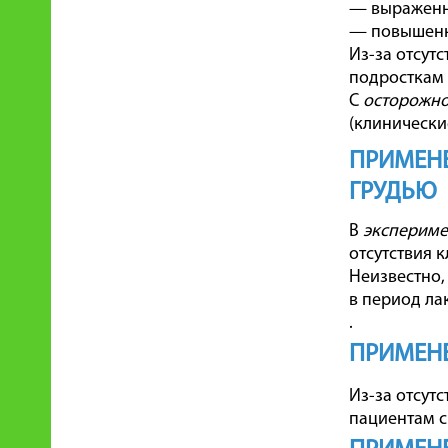
— выраженна
— повышенна
Из-за отсут
подросткам в
С
осторожн
(клинически
ПРИМЕНЕ
ГРУДЬЮ
В
экспериме
отсутствия 
Неизвестно,
в период ла
.
ПРИМЕНЕ
Из-за отсут
пациентам 