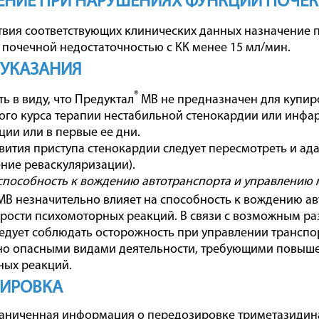
НИЕ ПРИ НАРУШЕНИЯХ ФУНКЦИИ ПОЧЕК
ствия соответствующих клинических данных назначение 
 почечной недостаточностью с КК менее 15 мл/мин.
 УКАЗАНИЯ
®
ь в виду, что Предуктал
МВ не предназначен для купир
ого курса терапии нестабильной стенокардии или инфар
ции или в первые ее дни.
звития приступа стенокардии следует пересмотреть и а
ние реваскуляризации).
способность к вождению автотранспорта и управлению
В незначительно влияет на способность к вождению а
рости психомоторных реакций. В связи с возможным ра
едует соблюдать осторожность при управлении трансп
но опасными видами деятельности, требующими повыш
ных реакций.
ЗИРОВКА
аниченная информация о передозировке триметазидин