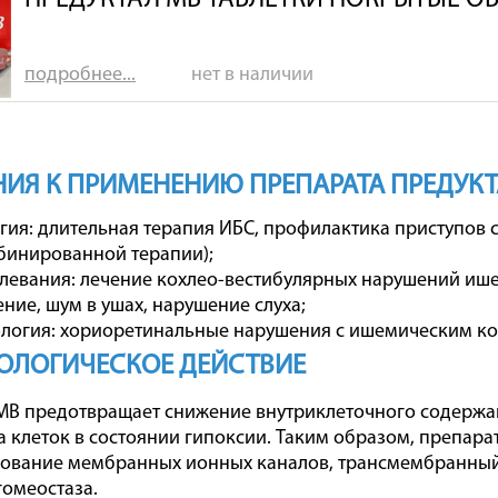
ПРЕДУКТАЛ МВ ТАБЛЕТКИ ПОКРЫТЫЕ О
подробнее...
нет в наличии
ИЯ К ПРИМЕНЕНИЮ ПРЕПАРАТА ПРЕДУК
ия: длительная терапия ИБС, профилактика приступов 
бинированной терапии);
евания: лечение кохлео-вестибулярных нарушений ише
ние, шум в ушах, нарушение слуха;
логия: хориоретинальные нарушения с ишемическим к
ОЛОГИЧЕСКОЕ ДЕЙСТВИЕ
В предотвращает снижение внутриклеточного содержан
 клеток в состоянии гипоксии. Таким образом, препар
вание мембранных ионных каналов, трансмембранный 
гомеостаза.