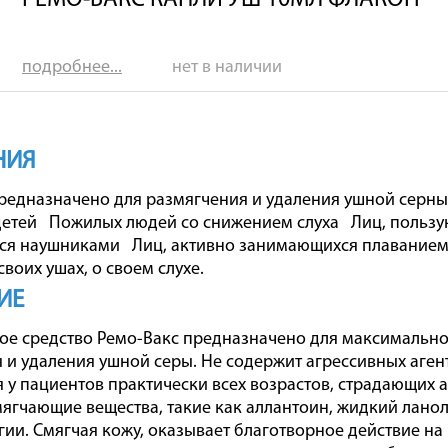
РЕМО-ВАКС КАПЛИ УШ 10МЛ ФЛАКОН
подробнее...
нет в наличии
НИЯ
редназначено для размягчения и удаления ушной серны
детей Пожилых людей со снижением слуха Лиц, польз
ся наушниками Лиц, активно занимающихся плаванием
своих ушах, о своем слухе.
ИЕ
ое средство Ремо-Вакс предназначено для максимальн
 и удаления ушной серы. Не содержит агрессивных аген
 у пациентов практически всех возрастов, страдающих
ягчающие вещества, такие как аллантоин, жидкий лан
гии. Смягчая кожу, оказывает благотворное действие на