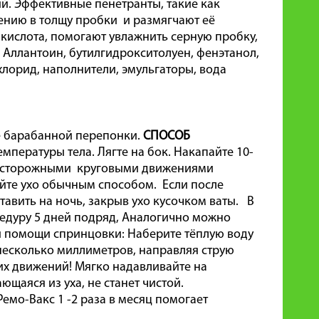
ий. Эффективные пенетранты, такие как
ению в толщу пробки и размягчают её
 кислота, помогают увлажнить серную пробку,
Аллантоин, бутилгидрокситолуен, фенэтанол,
хлорид, наполнители, эмульгаторы, вода
ие барабанной перепонки.
СПОСОБ
мпературы тела. Лягте на бок. Накапайте 10-
 и осторожными круговыми движениями
ойте ухо обычным способом. Если после
авить на ночь, закрыв ухо кусочком ваты. В
цедуру 5 дней подряд, Аналогично можно
ри помощи спринцовки: Наберите тёплую воду
 несколько миллиметров, направляя струю
их движений! Мягко надавливайте на
ющаяся из уха, не станет чистой.
емо-Вакс 1 -2 раза в месяц помогает