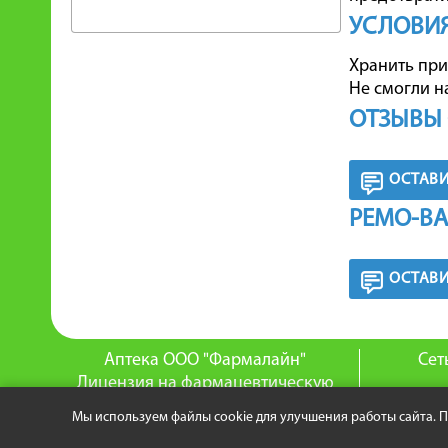
УСЛОВИЯ
Хранить при
Не смогли н
ОТЗЫВЫ 
ОСТАВИ
РЕМО-ВА
ОСТАВИ
Аптека ООО "Фармалайн"
Сет
Лицензия на фармацевтическую
деятельность:
О
Мы используем файлы cookie для улучшения работы сайта. 
№ ФС-99-02-005621 от 14.10.2016
© 201