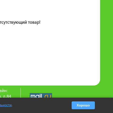
тсутствующий товар!
айн:
. д.84
9-25
льности
.
Хорошо