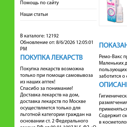
Помощь по сайту
Наши статьи
В каталоге: 12192
Обновление от: 8/6/2026 12:05:01
ПОКАЗА
PM
Ремо-Вакс п
ПОКУПКА ЛЕКАРСТВ
Маленьких 
Покупка лекарств возможна
пользующих
только при помощи самовывоза
заботится о 
из наших аптек!
ОПИСАН
Спасибо за понимание!
Доставка лекарств на дом,
Гигиеническ
доставка лекарств по Москве
размягчения
осуществляется только для
применяться
льготной категории граждан на
Содержит см
основании ст. 2 Федерального
в косметоло