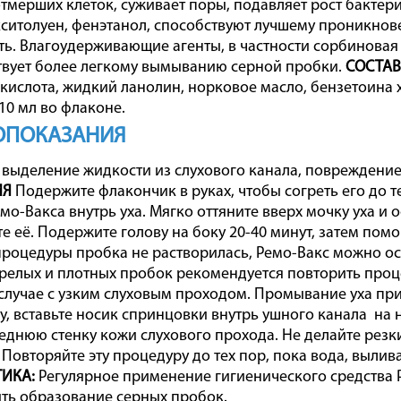
тмерших клеток, суживает поры, подавляет рост бактер
ситолуен, фенэтанол, способствуют лучшему проникнов
ть. Влагоудерживающие агенты, в частности сорбиновая
твует более легкому вымыванию серной пробки.
СОСТАВ
кислота, жидкий ланолин, норковое масло, бензетоина 
10 мл во флаконе.
ОПОКАЗАНИЯ
, выделение жидкости из слухового канала, поврежден
ИЯ
Подержите флакончик в руках, чтобы согреть его до те
емо-Вакса внутрь уха. Мягко оттяните вверх мочку уха
е её. Подержите голову на боку 20-40 минут, затем пом
роцедуры пробка не растворилась, Ремо-Вакс можно ост
арелых и плотных пробок рекомендуется повторить про
 случае с узким слуховым проходом. Промывание уха п
у, вставьте носик спринцовки внутрь ушного канала на
еднюю стенку кожи слухового прохода. Не делайте резк
Повторяйте эту процедуру до тех пор, пока вода, вылива
ИКА:
Регулярное применение гигиенического средства Р
ть образование серных пробок.