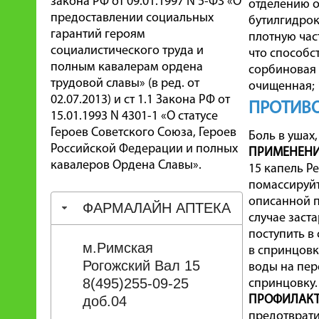
закона РФ от 09.01.1997 N 5-ФЗ «О
отделению о
предоставлении социальных
бутилгидрок
гарантий героям
плотную час
социалистического труда и
что способс
полным кавалерам ордена
сорбиновая 
трудовой славы» (в ред. от
очищенная; 
02.07.2013) и ст 1.1 Закона РФ от
ПРОТИВ
15.01.1993 N 4301-1 «О статусе
Героев Советского Союза, Героев
Боль в ушах
Российской Федерации и полных
ПРИМЕНЕН
кавалеров Ордена Славы».
15 капель Р
помассируйт
описанной п
ФАРМАЛАЙН АПТЕКА
случае заст
поступить в
м.Римская
в спринцовк
Рогожский Вал 15
воды на пер
8(495)255-09-25
спринцовку. 
доб.04
ПРОФИЛАКТ
предотврати