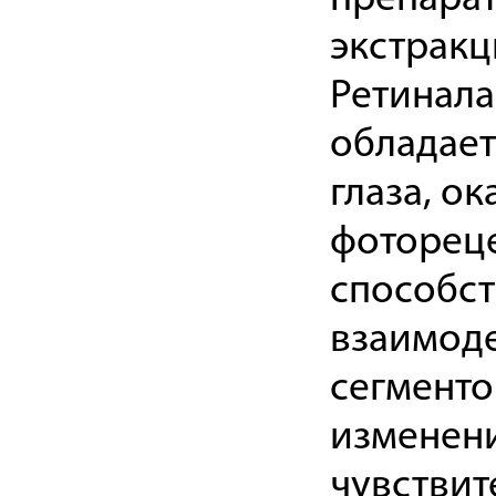
экстракц
Ретинала
обладает
глаза, о
фотореце
способс
взаимоде
сегменто
изменени
чувствит