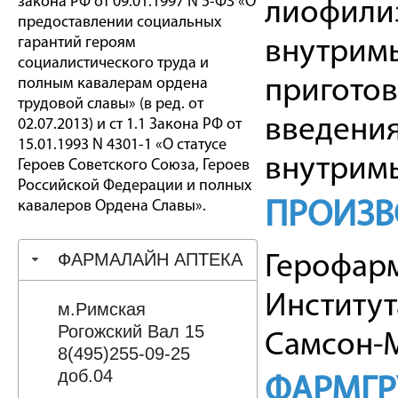
закона РФ от 09.01.1997 N 5-ФЗ «О
лиофили
предоставлении социальных
гарантий героям
внутримы
социалистического труда и
полным кавалерам ордена
приготов
трудовой славы» (в ред. от
введения
02.07.2013) и ст 1.1 Закона РФ от
15.01.1993 N 4301-1 «О статусе
внутримы
Героев Советского Союза, Героев
Российской Федерации и полных
кавалеров Ордена Славы».
ПРОИЗВ
ФАРМАЛАЙН АПТЕКА
Герофарм
Институт
м.Римская
Рогожский Вал 15
Самсон-
8(495)255-09-25
доб.04
ФАРМГР