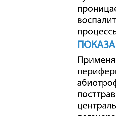
проницае
воспалит
процессы
ПОКАЗА
Применяю
перифер
абиотроф
посттрав
централь