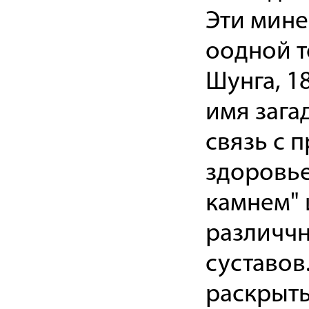
Эти мине
оодной т
Шунга, 18
имя зага
связь с 
здоровье
камнем" 
различчн
суставов
раскрыть