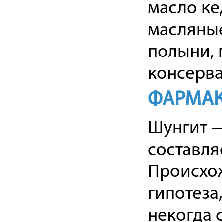
масло ке
масляные
полыни, 
консерва
ФАРМАК
Шунгит —
составля
Происхож
гипотеза
некогда 