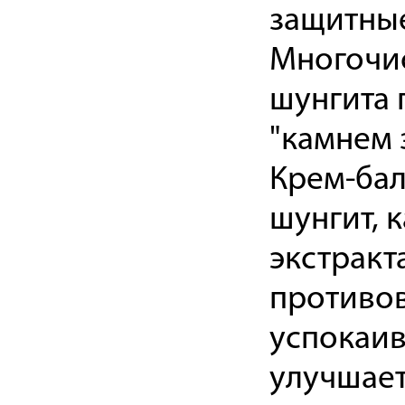
защитные
Многочи
шунгита 
"камнем 
Крем-бал
шунгит, 
экстракт
противо
успокаи
улучшает