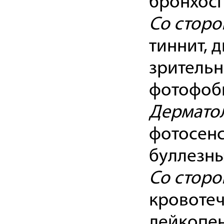
бронхосп
Со сторо
тиннит, 
зрительн
фотофоб
Дерматол
фотосенс
буллезны
Со сторо
кровотеч
лейкопен