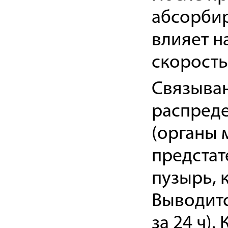
абсорбир
влияет н
скорость
Связыван
распреде
(органы 
предстат
пузырь, к
Выводитс
за 24 ч)