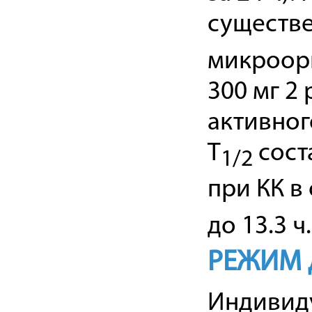
существ
микроорг
300 мг 2 
активног
T
сост
1/2
при КК в
до 13.3 ч.
РЕЖИМ 
Индивиду