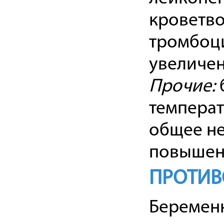
кроветво
тромбоци
увеличе
Прочие:
температу
общее не
повышен
ПРОТИВ
Беременн