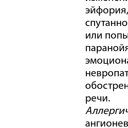
эйфория,
спутанно
или попы
паранойя
эмоциона
невропат
обостре
речи.
Аллергич
ангионев