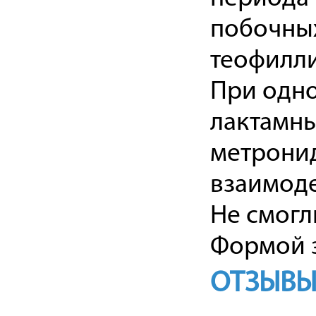
побочных
теофилли
При одно
лактамны
метрони
взаимоде
Не смогл
Формой з
ОТЗЫВЫ