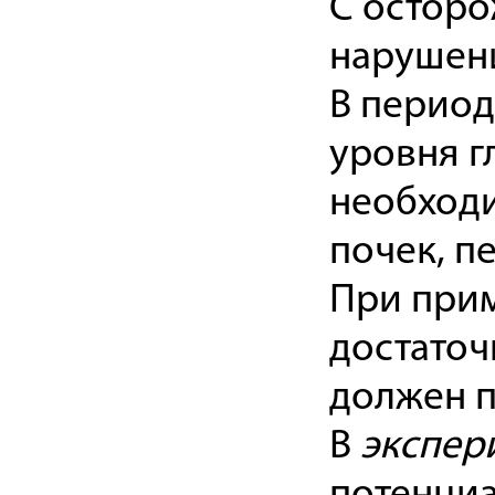
С осторо
нарушени
В период
уровня г
необход
почек, п
При прим
достаточ
должен п
В
экспер