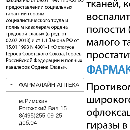
закона РФ от 09.01.1997 N 5-ФЗ «О
тканей, 
предоставлении социальных
гарантий героям
воспали
социалистического труда и
полным кавалерам ордена
полости 
трудовой славы» (в ред. от
малого т
02.07.2013) и ст 1.1 Закона РФ от
15.01.1993 N 4301-1 «О статусе
простати
Героев Советского Союза, Героев
Российской Федерации и полных
кавалеров Ордена Славы».
ФАРМАК
ФАРМАЛАЙН АПТЕКА
Противо
широкого
м.Римская
Рогожский Вал 15
офлоксац
8(495)255-09-25
доб.04
гиразы в