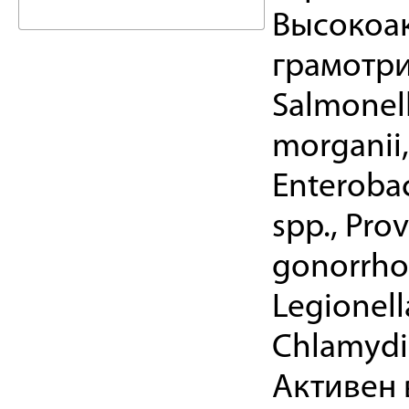
Высокоа
грамотри
Salmonell
morganii, 
Enterobact
spp., Pro
gonorrhoe
Legionell
Chlamydi
Активен