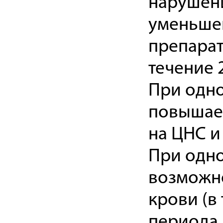
нарушен
уменьшен
препарат
течение 
При одн
повышает
на ЦНС и
При одн
возможно
крови (в
периода 