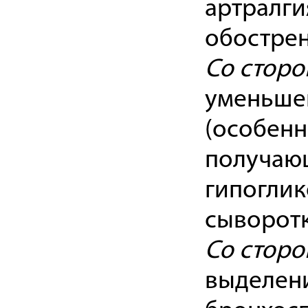
артралги
обострен
Со сторо
уменьшен
(особенн
получаю
гипоглик
сыворотк
Со сторо
выделени