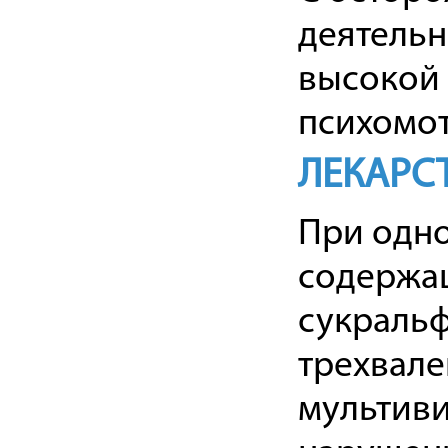
деятельн
высокой
психомо
ЛЕКАРС
При одн
содержащ
сукральф
трехвале
мультив