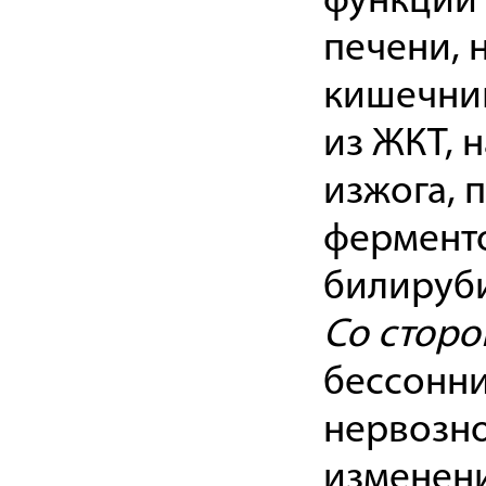
функции 
печени, 
кишечник
из ЖКТ, 
изжога, 
ферменто
билируби
Со сторо
бессонни
нервозно
изменени