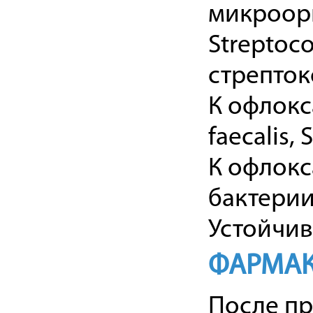
микроорга
Streptoc
стрепток
К офлокс
faecalis
К офлокс
бактерии 
Устойчив
ФАРМАК
После пр