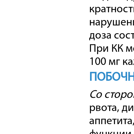
кратност
нарушени
доза сост
При КК м
100 мг к
ПОБОЧН
Со сторо
рвота, д
аппетита