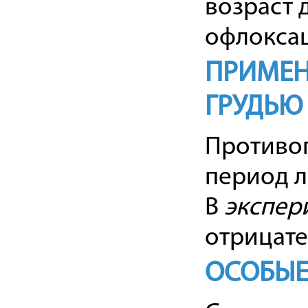
возраст 
офлоксац
ПРИМЕН
ГРУДЬЮ
Противоп
период л
В
экспер
отрицате
ОСОБЫЕ