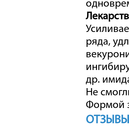
одноврем
Лекарст
Усиливае
ряда, уд
векурони
ингибиру
др. имид
Не смогл
Формой з
ОТЗЫВЫ