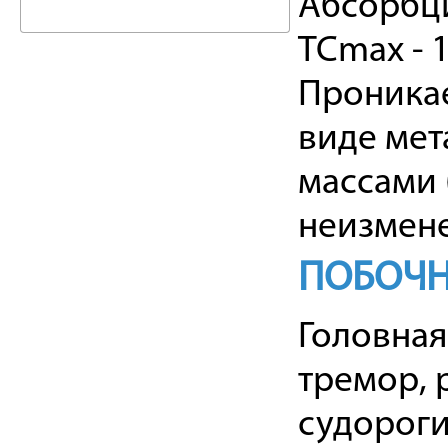
Абсорбци
TCmax - 1
Проникает
виде мет
массами 
неизмен
ПОБОЧН
Головная
тремор, 
судороги