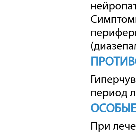
нейропат
Симптомы
перифери
(диазепам
ПРОТИВ
Гиперчув
период л
ОСОБЫЕ
При лече