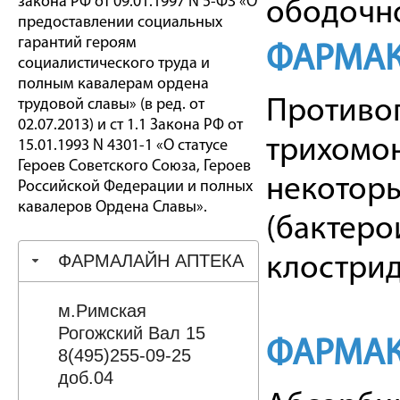
закона РФ от 09.01.1997 N 5-ФЗ «О
ободочно
предоставлении социальных
гарантий героям
ФАРМАК
социалистического труда и
полным кавалерам ордена
Противоп
трудовой славы» (в ред. от
02.07.2013) и ст 1.1 Закона РФ от
трихомон
15.01.1993 N 4301-1 «О статусе
Героев Советского Союза, Героев
некотор
Российской Федерации и полных
кавалеров Ордена Славы».
(бактеро
ФАРМАЛАЙН АПТЕКА
клострид
м.Римская
Рогожский Вал 15
ФАРМАК
8(495)255-09-25
доб.04