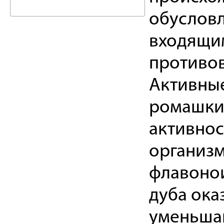
обуслов
входящим
противов
Активные
ромашки,
активнос
организм
флавонои
дуба ока
уменьшаю