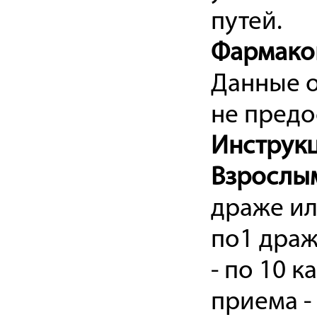
путей.
Фармако
Данные 
не предо
Инструкц
Взрослы
драже ил
по1 драж
- по 10 к
приема - 