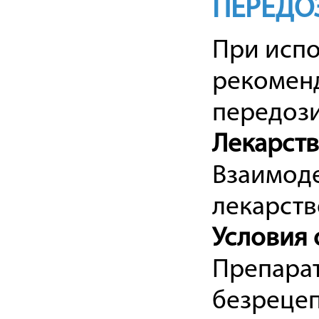
ПЕРЕДО
При испо
рекомен
передози
Лекарст
Взаимод
лекарств
Условия 
Препарат
безрецеп