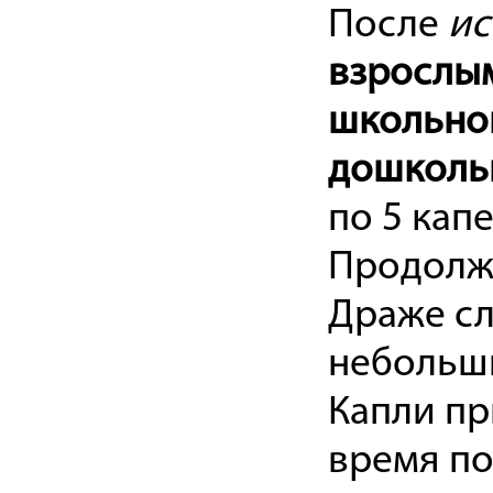
После
ис
взрослы
школьно
дошкольн
по 5 капе
Продолжи
Драже сл
небольш
Капли пр
время по