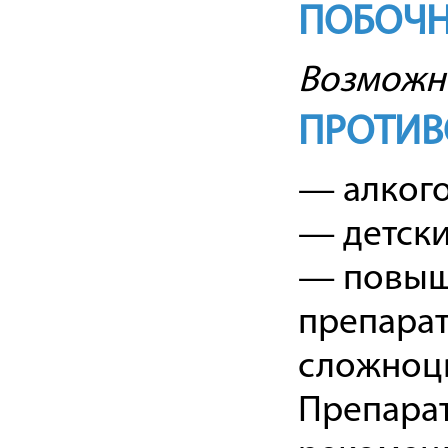
ПОБОЧН
Возможн
ПРОТИВ
— алкого
— детски
— повыш
препарат
сложноцв
Препарат