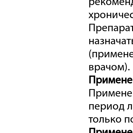
рекоменд
хроничес
Препарат
назначат
(примене
врачом).
Примене
Применен
период л
только п
Примене