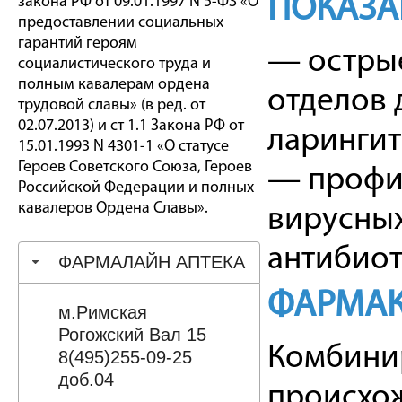
ПОКАЗА
закона РФ от 09.01.1997 N 5-ФЗ «О
предоставлении социальных
гарантий героям
— острые
социалистического труда и
полным кавалерам ордена
отделов 
трудовой славы» (в ред. от
02.07.2013) и ст 1.1 Закона РФ от
ларингит
15.01.1993 N 4301-1 «О статусе
Героев Советского Союза, Героев
— профи
Российской Федерации и полных
кавалеров Ордена Славы».
вирусных
антибиот
ФАРМАЛАЙН АПТЕКА
ФАРМАК
м.Римская
Рогожский Вал 15
Комбини
8(495)255-09-25
доб.04
происхо