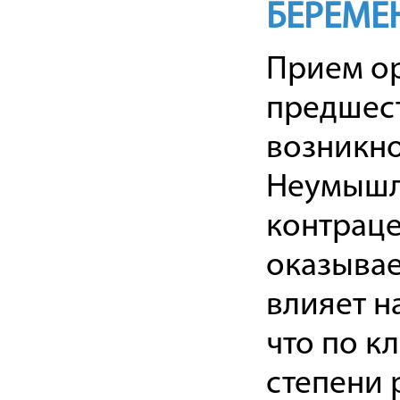
БЕРЕМЕ
Прием ор
предшест
возникно
Неумышл
контраце
оказывае
влияет н
что по к
степени 