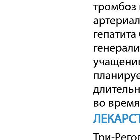
тромбоз 
артериал
гепатита
генерали
учащении
планируе
длительн
во время
ЛЕКАРС
Три-Рего