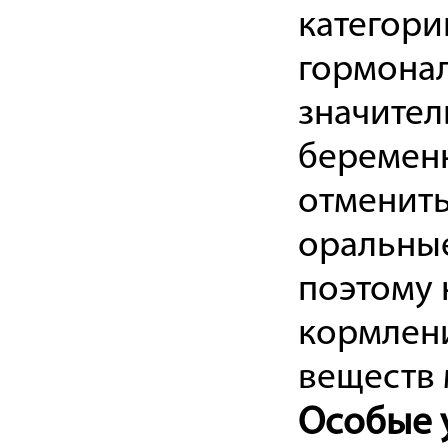
категори
гормонал
значител
беременн
отменит
оральные
поэтому 
кормлени
веществ 
Особые 