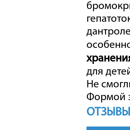
бромокри
гепатото
дантроле
особенно
хранени
для дете
Не смогл
Формой з
ОТЗЫВЫ