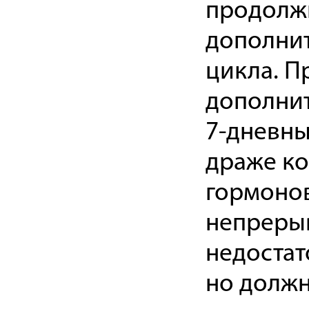
продолжи
дополни
цикла. П
дополнит
7-дневны
драже ко
гормонов
непрерыв
недостат
но должн