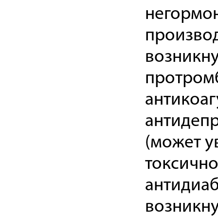
негормон
произво
возникну
протром
антикоаг
антидепр
(может у
токсично
антидиаб
возникну