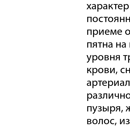
характер
постоянн
приеме о
пятна на
уровня т
крови, с
артериал
различно
пузыря, 
волос, и