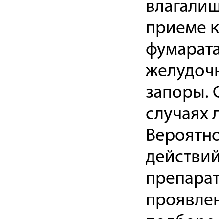
влагалищ
приеме к
фумарата
желудочн
запоры. 
случаях 
Вероятно
действий
препарат
проявле