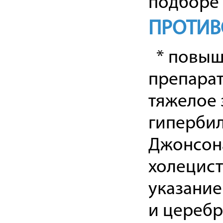
подборе 
ПРОТИВ
* повыше
препара
тяжелое
гиперби
Джонсон
холецист
указание
и цереб