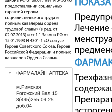
ПОКАЗА
закона РФ от 09.01.1997 N 5-ФЗ «О
предоставлении социальных
гарантий героям
Предупр
социалистического труда и
полным кавалерам ордена
Лечение
трудовой славы» (в ред. от
02.07.2013) и ст 1.1 Закона РФ от
менструа
15.01.1993 N 4301-1 «О статусе
Героев Советского Союза, Героев
предменс
Российской Федерации и полных
кавалеров Ордена Славы».
ФАРМАК
ФАРМАЛАЙН АПТЕКА
Трехфазн
м.Римская
содержащ
Рогожский Вал 15
Препарат
8(495)255-09-25
доб.04
эстроген