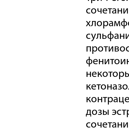
сочетани
хлорамф
сульфани
противо
фенитоин
некоторы
кетоназо
контраце
дозы эст
сочетани