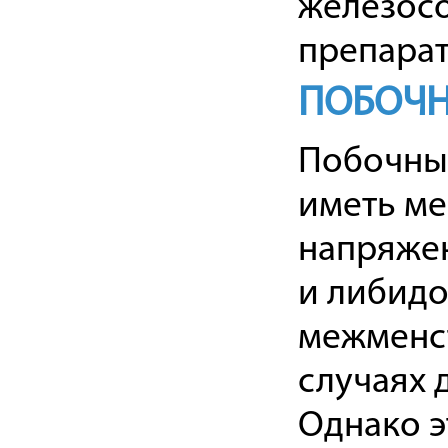
железосо
препарат
ПОБОЧН
Побочные
иметь ме
напряжен
и либидо
межменст
случаях 
Однако э