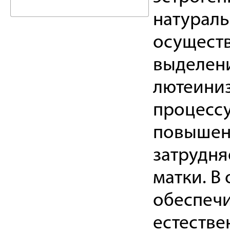
натураль
осуществ
выделен
лютеиниз
процессу
повышени
затрудня
матки. В
обеспечи
естестве