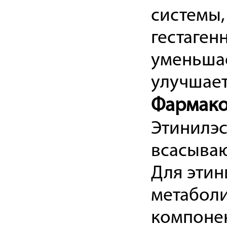
системы,
гестаген
уменьшае
улучшает
Фармако
Этинилэс
всасываю
Для этин
метаболи
компонен