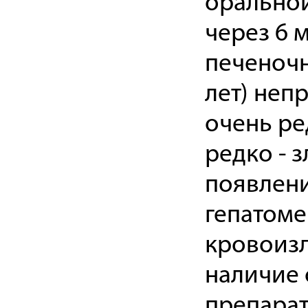
оральной
через 6 
печеночн
лет) неп
очень ре
редко - 
появлени
гепатоме
кровоизл
наличие 
препарат