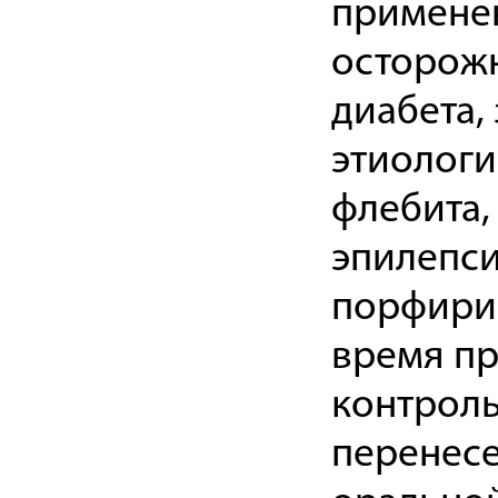
применен
осторожн
диабета,
этиологи
флебита,
эпилепси
порфирии
время пр
контроль
перенесе