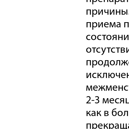
причины.
приема 
состояни
отсутств
продолже
исключен
межменст
2-3 меся
как в бо
прекраща