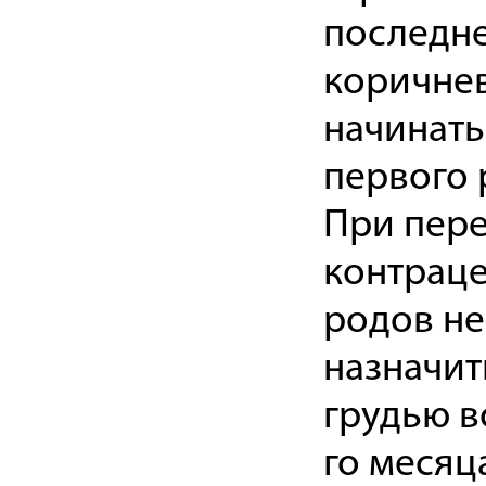
последне
коричнев
начинать
первого 
При пере
контраце
родов н
назначит
грудью в
го месяц