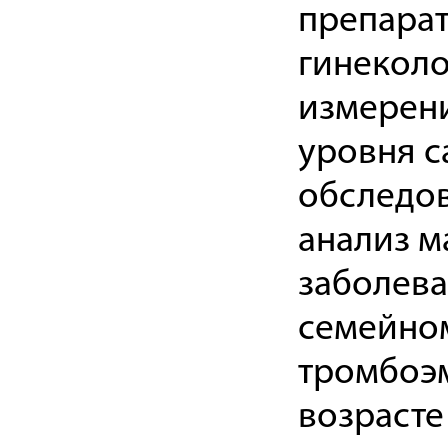
препара
гинеколо
измерени
уровня с
обследов
анализ м
заболева
семейном
тромбоэ
возрасте