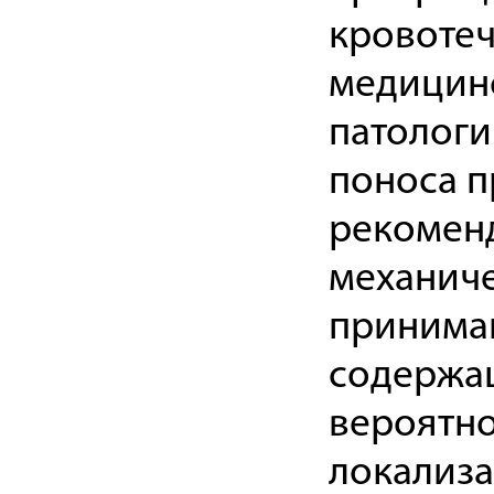
кровотеч
медицин
патологи
поноса п
рекоменд
механиче
принима
содержащ
вероятно
локализа