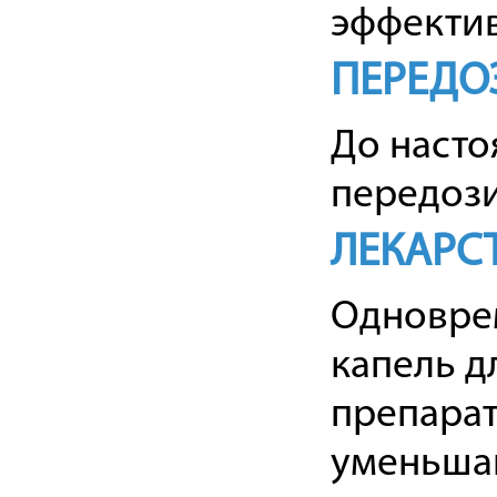
эффектив
ПЕРЕДО
До насто
передози
ЛЕКАРС
Одновре
капель д
препарат
уменьша