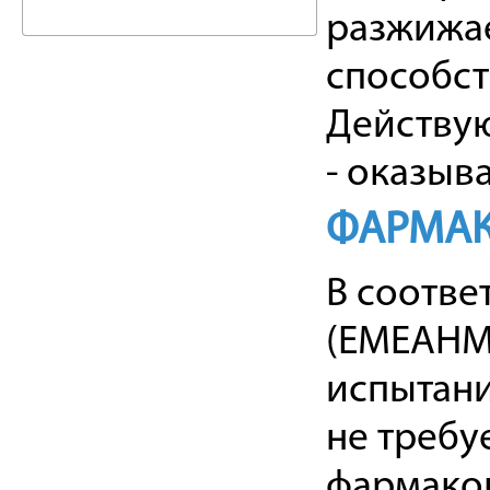
разжижае
способст
Действую
- оказыв
ФАРМАК
В соотве
(EMEAHM
испытани
не требу
фармакок