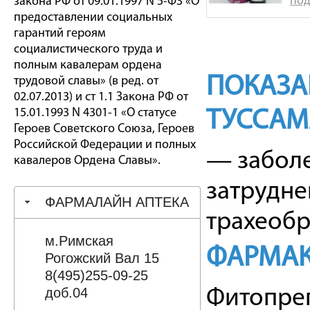
под
закона РФ от 09.01.1997 N 5-ФЗ «О
предоставлении социальных
гарантий героям
социалистического труда и
полным кавалерам ордена
ПОКАЗА
трудовой славы» (в ред. от
02.07.2013) и ст 1.1 Закона РФ от
15.01.1993 N 4301-1 «О статусе
ТУССАМ
Героев Советского Союза, Героев
Российской Федерации и полных
— заболе
кавалеров Ордена Славы».
затрудне
ФАРМАЛАЙН АПТЕКА
трахеобр
м.Римская
ФАРМАК
Рогожский Вал 15
8(495)255-09-25
доб.04
Фитопреп