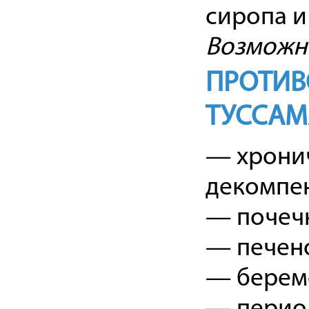
сиропа и
Возможн
ПРОТИВ
ТУССАМ
— хронич
декомпе
— почечн
— печено
— берем