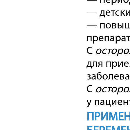
— период
— детски
— повыш
препарат
С
остор
для прие
заболева
С
осторо
у пациен
ПРИМЕН