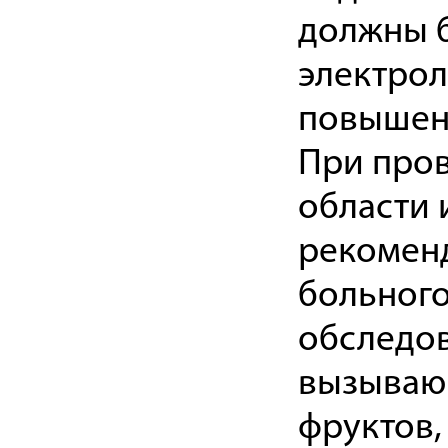
должны б
электрол
повышен
При про
области 
рекоменд
больного
обследов
вызывающ
фруктов,