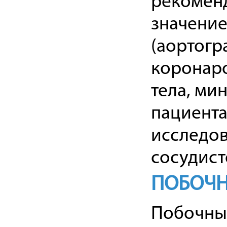
рекоменд
значение
(аортогр
коронаро
тела, ми
пациента
исследов
сосудист
ПОБОЧН
Побочные