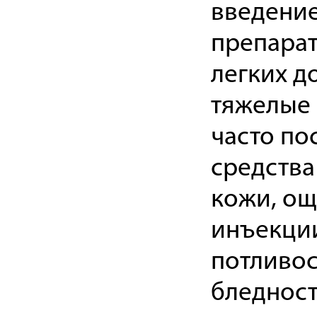
введени
препарат
легких д
тяжелые 
часто по
средства
кожи, о
инъекции
потливос
бледност