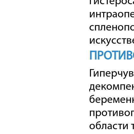
гистерос
интраопе
спленопо
искусств
ПРОТИВ
Гиперчув
декомпен
беременн
противоп
области т