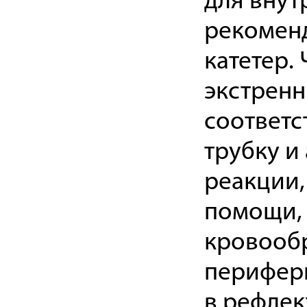
для внут
рекоменд
катетер.
экстренн
соответс
трубку и
реакции,
помощи, 
кровооб
перифери
в рефлек