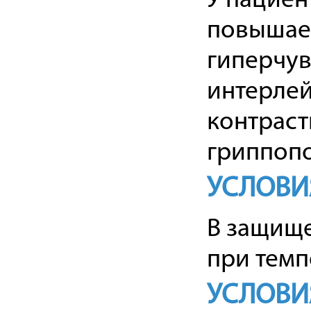
У пациен
повышае
гиперчув
интерлей
контраст
гриппопо
УСЛОВИ
В защище
при темп
УСЛОВИ