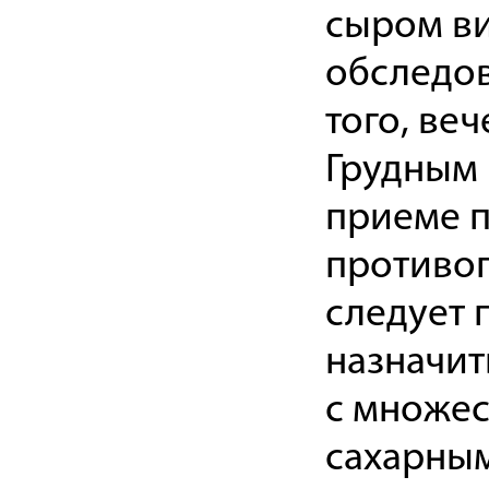
сыром ви
обследов
того, ве
Грудным 
приеме п
противоп
следует 
назначит
с множе
сахарным