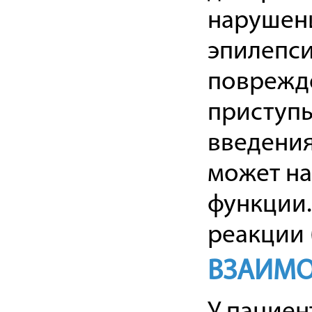
нарушени
эпилепси
поврежде
приступы
введения
может н
функции.
реакции 
ВЗАИМО