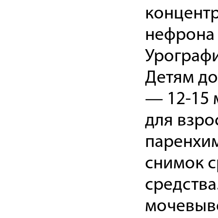
концент
нефрона 
Урографи
Детям до 
— 12-15 
для взро
паренхим
снимок с
средства
мочевыво