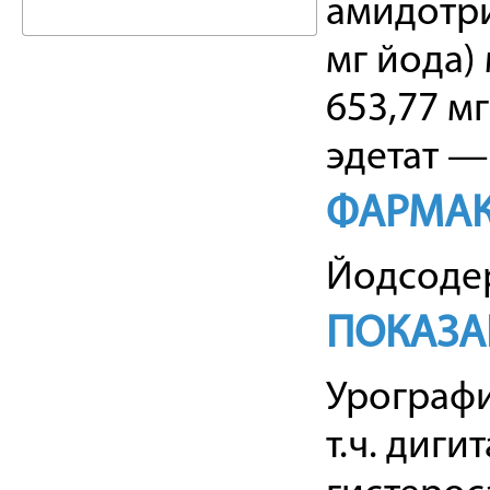
амидотри
мг йода)
653,77 м
эдетат — 
ФАРМАК
Йодсодер
ПОКАЗА
Урографи
т.ч. диг