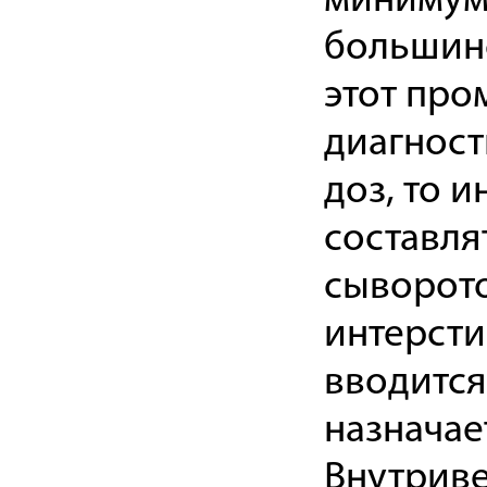
минимум 
большинс
этот про
диагност
доз, то 
составля
сыворото
интерсти
вводится
назначае
Внутриве