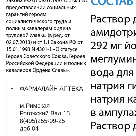
СОСТАВ
закона РФ от 09.01.1997 N 5-ФЗ «О
предоставлении социальных
гарантий героям
Раствор 
социалистического труда и
полным кавалерам ордена
амидотри
трудовой славы» (в ред. от
02.07.2013) и ст 1.1 Закона РФ от
292 мг й
15.01.1993 N 4301-1 «О статусе
Героев Советского Союза, Героев
меглумин
Российской Федерации и полных
вода для
кавалеров Ордена Славы».
натрия г
ФАРМАЛАЙН АПТЕКА
натрия к
м.Римская
в ампулах
Рогожский Вал 15
8(495)255-09-25
Раствор 
доб.04