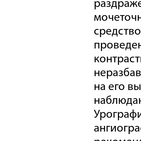
раздраж
мочеточн
средство
проведе
контраст
неразбав
на его в
наблюдаю
Урографи
ангиогра