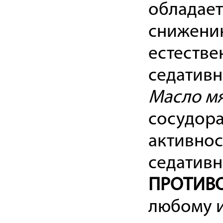
обладает
снижению
естестве
седативн
Масло м
сосудор
активно
седативн
ПРОТИВ
любому и