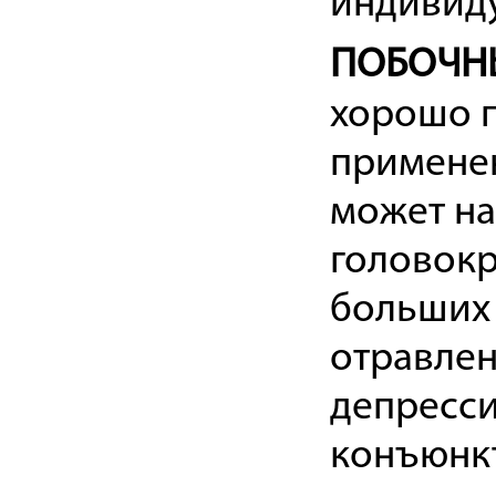
индивид
ПОБОЧН
хорошо п
применен
может на
головок
больших 
отравлен
депресси
конъюнкт