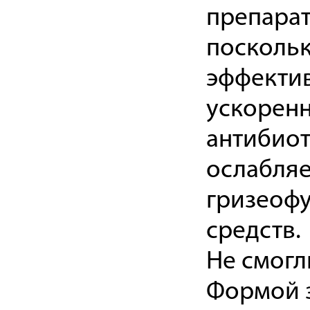
препарат
поскольк
эффектив
ускоренн
антибиот
ослабляе
гризеофу
средств.
Не смогл
Формой з