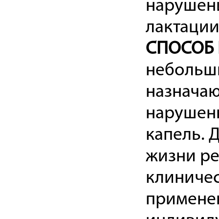
нарушени
лактации
СПОСОБ 
небольш
назначаю
нарушенн
капель. 
жизни ре
клиничес
применен