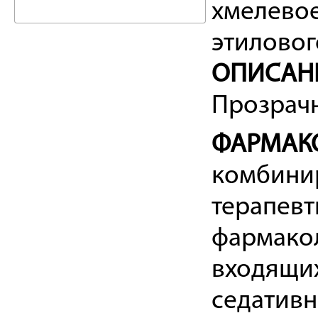
хмелевое 
этилового
ОПИСАН
Прозрачн
ФАРМАК
комбинир
терапевт
фармако
входящих
седативн