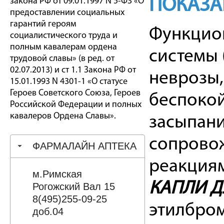
ПОКАЗА
закона РФ от 09.01.1997 N 5-ФЗ «О
предоставлении социальных
гарантий героям
Функцион
социалистического труда и
полным кавалерам ордена
системы (
трудовой славы» (в ред. от
02.07.2013) и ст 1.1 Закона РФ от
неврозы
15.01.1993 N 4301-1 «О статусе
Героев Советского Союза, Героев
беспокой
Российской Федерации и полных
кавалеров Ордена Славы».
засыпани
сопрово
ФАРМАЛАЙН АПТЕКА
реакция
м.Римская
КАПЛИ Д
Рогожский Вал 15
8(495)255-09-25
этилбром
доб.04