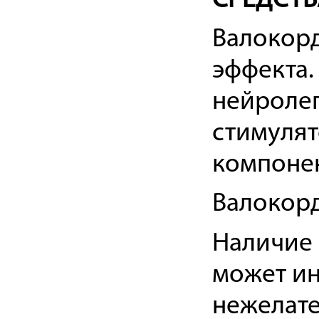
СРЕДСТ
Валокор
эффекта
нейролеп
стимулят
компонен
Валокор
Наличие 
может ин
нежелат