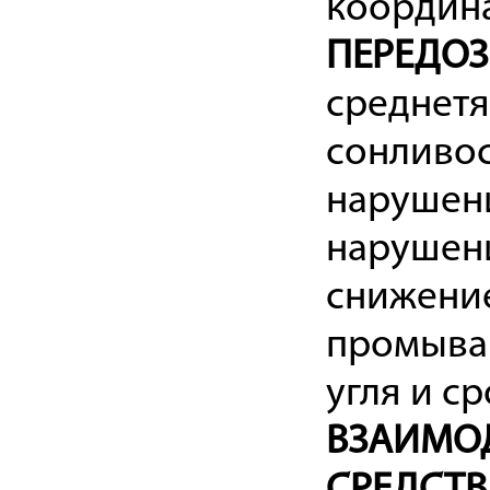
координ
ПЕРЕДО
среднет
сонливос
нарушени
нарушени
снижени
промыван
угля и с
ВЗАИМОД