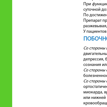
При
функци
суточной доз
По достижен
Препарат пр
разжевывая,
У пациенто
ПОБОЧН
Со стороны
двигательны
депрессия, 
сознания ил
Со стороны 
болезненнос
Со стороны 
ортостатиче
миокарда, в
или нижней 
кровообраще