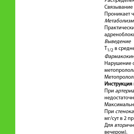
Распределе
Связывание 
Проникает ч
Метаболизм
Практически
адреноблоки
Выведение
T
в средне
1/2
Фармакокине
Нарушение ф
метопролола
Метопролол 
Инструкция 
При
артериа
недостаточн
Максимальна
При
стенока
мг/сут в 2 п
Для
вторичн
вечером).