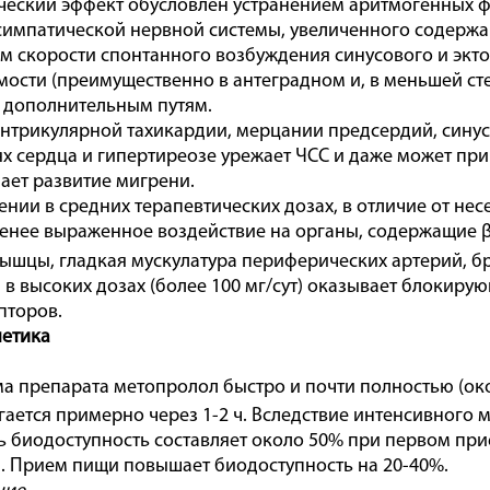
еский эффект обусловлен устранением аритмогенных ф
симпатической нервной системы, увеличенного содержа
 скорости спонтанного возбуждения синусового и экт
ости (преимущественно в антеградном и, в меньшей сте
о дополнительным путям.
нтрикулярной тахикардии, мерцании предсердий, сину
х сердца и гипертиреозе урежает ЧСС и даже может при
ет развитие мигрени.
нии в средних терапевтических дозах, в отличие от не
енее выраженное воздействие на органы, содержащие 
ышцы, гладкая мускулатура периферических артерий, бр
в высоких дозах (более 100 мг/сут) оказывает блокирую
пторов.
етика
а препарата метопролол быстро и почти полностью (око
гается примерно через 1-2 ч. Вследствие интенсивного
ь биодоступность составляет около 50% при первом при
 Прием пищи повышает биодоступность на 20-40%.