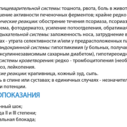
пищеварительной системы:
тошнота, рвота, боль в живот
шение активности печеночных ферментов; крайне редко
ческие реакции:
обострение течения псориаза, псори
тема, фотодерматоз, усиление потоотделения, обратима
дыхательной системы:
заложенность носа, затруднение 
ах - утрата селективности и/или у предрасположенных п
эндокринной системы:
гипогликемия (у больных, получа
нсулиннезависимым сахарным диабетом), гипотиреоидн
системы кроветворения:
редко - тромбоцитопения (необ
оз, лейкопения.
ие реакции:
крапивница, кожный зуд, сыпь.
 в спине или суставах; в единичных случаях - незначит
и потенции.
ОПОКАЗАНИЯ
нный шок;
II и III степени;
льная блокада;