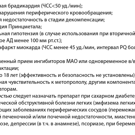
я брадикардия (ЧСС<50 уд./мин);
нарушения периферического кровообращения;
 недостаточность в стадии декомпенсации;
дия Принцметала;
ная гипотензия (в случае использования при вторично
е АД менее 100 мм рт.ст.);
фаркт миокарда (ЧСС менее 45 уд./мин, интервал PQ бол
енный прием ингибиторов МАО или одновременное в/в
ктации;
о 18 лет (эффективность и безопасность не установлены)
я чувствительность к метопрололу, другим компонента
аторам.
остью
следует назначать препарат при сахарном диабет
ической обструктивной болезни легких (эмфизема легких
щих заболеваниях периферических сосудов (перемежаю
 печеночной и/или почечной недостаточности, миастени
озе, депрессии (в т.ч. в анамнезе), псориазе, при бере