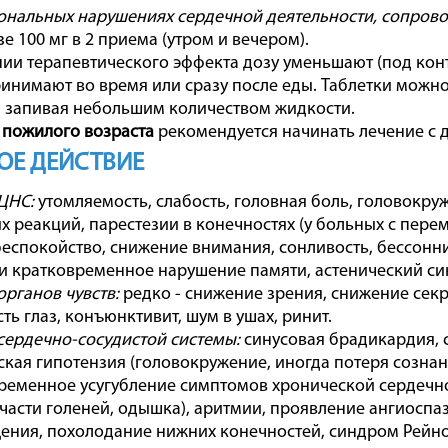
ональных нарушениях сердечной деятельности, сопров
е 100 мг в 2 приема (утром и вечером).
ии терапевтического эффекта дозу уменьшают (под кон
инимают во время или сразу после еды. Таблетки можно
 запивая небольшим количеством жидкости.
в
пожилого возраста
рекомендуется начинать лечение с д
ОЕ ДЕЙСТВИЕ
 ЦНС:
утомляемость, слабость, головная боль, головокру
х реакций, парестезии в конечностях (у больных с пер
беспокойство, снижение внимания, сонливость, бессонн
и кратковременное нарушение памяти, астенический си
органов чувств:
редко - снижение зрения, снижение секр
ть глаз, конъюнктивит, шум в ушах, ринит.
сердечно-сосудистой системы:
синусовая брадикардия, 
ская гипотензия (головокружение, иногда потеря сознан
ременное усугубление симптомов хронической сердечной
части голеней, одышка), аритмии, проявление ангиосп
ния, похолодание нижних конечностей, синдром Рейно