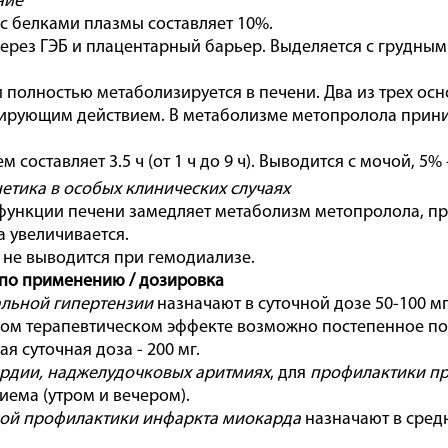
ние
с белками плазмы составляет 10%.
ерез ГЭБ и плацентарный барьер. Выделяется с грудным
 полностью метаболизируется в печени. Два из трех ос
рующим действием. В метаболизме метопролола прини
м составляет 3.5 ч (от 1 ч до 9 ч). Выводится с мочой, 5%
тика в особых клинических случаях
ункции печени замедляет метаболизм метопролола, пр
 увеличивается.
не выводится при гемодиализе.
по применению / дозировка
льной гипертензии
назначают в суточной дозе 50-100 мг/
ом терапевтическом эффекте возможно постепенное пов
я суточная доза - 200 мг.
рдии, наджелудочковых аритмиях
, для
профилактики пр
риема (утром и вечером).
ой профилактики инфаркта миокарда
назначают в средн