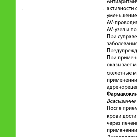
Антиаритмич
активности 
уменьшением
AV-проводим
AV-узел и п
При суправе
заболевания
Предупрежда
При примене
оказывает м
скелетные м
применении 
адренореце
Фармакокин
Всасывание
После прием
крови дости
через печен
применении.