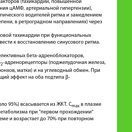
акторов (тахикардии, повышенной
ния цАМФ, артериальной гипертензии),
опического водителей ритма и замедлением
пени, в ретроградном направлениях) через
совой тахикардии при функциональных
вести к восстановлению синусового ритма.
селективных бета-адреноблокаторов,
β
-адренорецепторы (поджелудочная железа,
2
онхов, матки) и на углеводный обмен. При
щий эффект на оба подтипа β-
ло 95%) всасывается из ЖКТ. C
в плазме
max
 метаболизма при "первом прохождении"
еме и возрастает до 70% при повторном