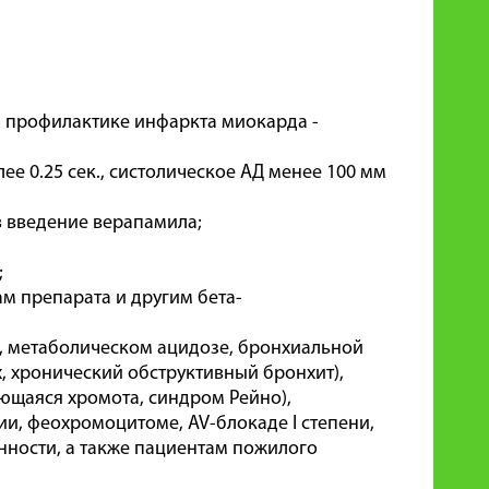
й профилактике инфаркта миокарда -
ее 0.25 сек., систолическое АД менее 100 мм
 введение верапамила;
;
м препарата и другим бета-
е, метаболическом ацидозе, бронхиальной
, хронический обструктивный бронхит),
щаяся хромота, синдром Рейно),
и, феохромоцитоме, AV-блокаде I степени,
менности, а также пациентам пожилого