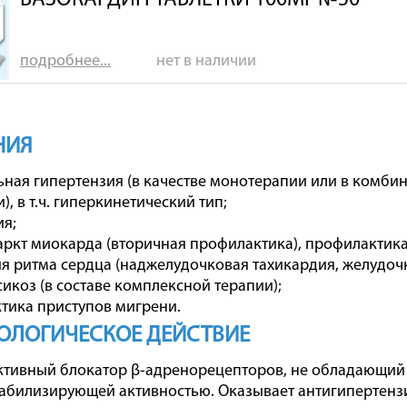
ВАЗОКАРДИН ТАБЛЕТКИ 100МГ №50
подробнее...
нет в наличии
НИЯ
ная гипертензия (в качестве монотерапии или в комби
, в т.ч. гиперкинетический тип;
я;
ркт миокарда (вторичная профилактика), профилактика
 ритма сердца (наджелудочковая тахикардия, желудочк
икоз (в составе комплексной терапии);
тика приступов мигрени.
ОЛОГИЧЕСКОЕ ДЕЙСТВИЕ
ктивный блокатор β-адренорецепторов, не обладающий
билизирующей активностью. Оказывает антигипертензи