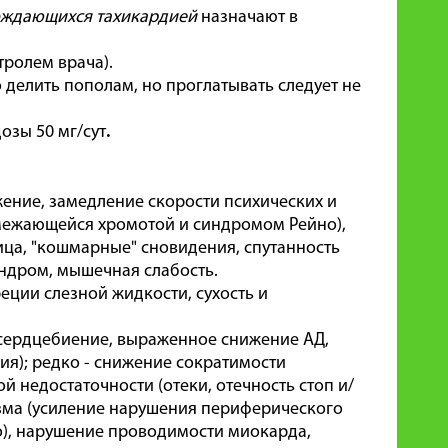
ождающихся тахикардией
назначают в
тролем врача).
 делить пополам, но проглатывать следует не
озы 50 мг/сут
.
жение, замедление скорости психических и
емежающейся хромотой и синдромом Рейно),
ица, "кошмарные" сновидения, спутанность
ндром, мышечная слабость.
еции слезной жидкости, сухость и
сердцебиение, выраженное снижение АД,
ия); редко - снижение сократимости
 недостаточности (отеки, отечность стоп и/
азма (усиление нарушения периферического
), нарушение проводимости миокарда,