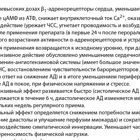
невысоких дозах β
-адренорецепторы сердца, уменьшае
1
2+
 цАМФ из АТФ, снижает внутриклеточный ток Ca
, ока
действие (урежает ЧСС, угнетает проводимость и возбуд
ле применения препарата (в первые 24 ч после перораль
го возрастания активности α-адренорецепторов и устр
ня применения возвращается к исходному уровню, при 
нзивное действие обусловлено уменьшением сердечного
ренин-ангиотензиновой системы (имеет большое значен
НС, восстановлением чувствительности барорецепторов 
в ответ на снижение АД) и в итоге уменьшением перифе
АД в покое, при физическом напряжении и стрессе.
нзивный эффект развивается быстро (систолическое АД 
должается в течение 6 ч, диастолическое АД изменяется
льких недель регулярного приема.
ьный эффект определяется снижением потребности мио
ние диастолы и улучшение перфузии миокарда) и сократ
воздействию симпатической иннервации. Уменьшает част
реносимость физической нагрузки.