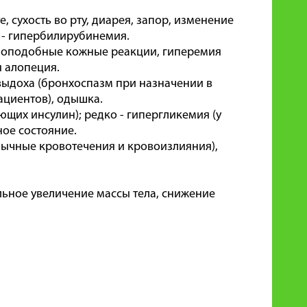
е, сухость во рту, диарея, запор, изменение
 - гипербилирубинемия.
азоподобные кожные реакции, гиперемия
я алопеция.
выдоха (бронхоспазм при назначении в
ациентов), одышка.
ющих инсулин); редко - гипергликемия (у
ое состояние.
ычные кровотечения и кровоизлияния),
ельное увеличение массы тела, снижение