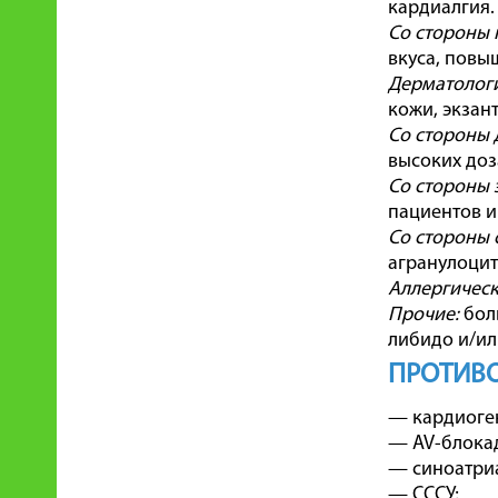
кардиалгия.
Со стороны 
вкуса, повы
Дерматологи
кожи, экзан
Со стороны 
высоких доз
Со стороны 
пациентов и
Со стороны 
агранулоцит
Аллергическ
Прочие:
боль
либидо и/ил
ПРОТИВ
— кардиоге
— AV-блокада 
— синоатриа
— СССУ;