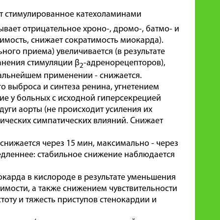
т стимулированное катехоламинами
зывает отрицательное хроно-, дромо-, батмо- и
имость, снижает сократимость миокарда).
ного приема) увеличивается (в результате
анения стимуляции β
-адренорецепторов),
2
дальнейшем применении - снижается.
 выброса и синтеза ренина, угнетением
ие у больных с исходной гиперсекрецией
дуги аорты (не происходит усиления их
рических симпатических влияний. Снижает
снижается через 15 мин, максимально - через
 медленнее: стабильное снижение наблюдается
карда в кислороде в результате уменьшения
имости, а также снижением чувствительности
оту и тяжесть приступов стенокардии и