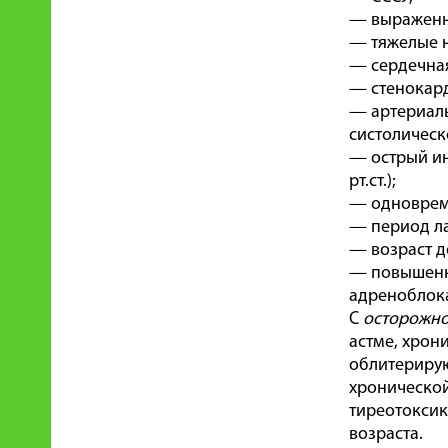
— выраженна
— тяжелые 
— сердечная
— стенокар
— артериаль
систолическо
— острый ин
рт.ст.);
— одноврем
— период ла
— возраст д
— повышенна
адреноблок
С
осторожн
астме, хрон
облитерирую
хронической
тиреотоксик
возраста.