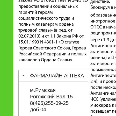
закона РФ от 09.01.1997 N 5-ФЗ «О
действие.
предоставлении социальных
Блокируя в 
гарантий героям
образование
социалистического труда и
инотропное 
полным кавалерам ордена
ОПСС в нача
трудовой славы» (в ред. от
реципроктно
02.07.2013) и ст 1.1 Закона РФ от
через 1-3 д
15.01.1993 N 4301-1 «О статусе
Антигиперте
Героев Советского Союза, Героев
активности 
Российской Федерации и полных
ренина) и Ц
кавалеров Ордена Славы».
активности 
повышенное 
ФАРМАЛАЙН АПТЕКА
Антигиперте
2 ч); и про
после неско
м.Римская
Антиангинал
Рогожский Вал 15
ЧСС (удлине
8(495)255-09-25
миокарда к 
доб.04
повышает пе