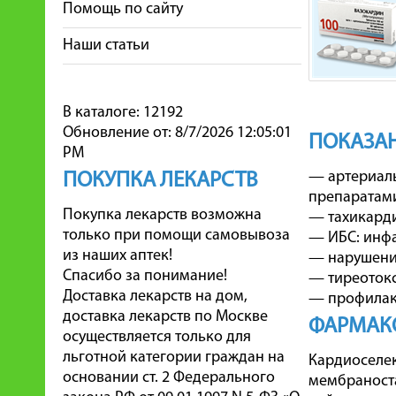
Помощь по сайту
Наши статьи
В каталоге: 12192
Обновление от: 8/7/2026 12:05:01
ПОКАЗА
PM
— артериаль
ПОКУПКА ЛЕКАРСТВ
препаратами)
Покупка лекарств возможна
— тахикарди
только при помощи самовывоза
— ИБС: инфа
из наших аптек!
— нарушения
Спасибо за понимание!
— тиреотокс
Доставка лекарств на дом,
— профилак
доставка лекарств по Москве
ФАРМАК
осуществляется только для
льготной категории граждан на
Кардиоселе
основании ст. 2 Федерального
мембраноста