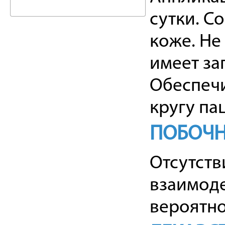
сутки. С
коже. Не
имеет за
Обеспеч
кругу па
ПОБОЧН
Отсутств
взаимод
вероятно