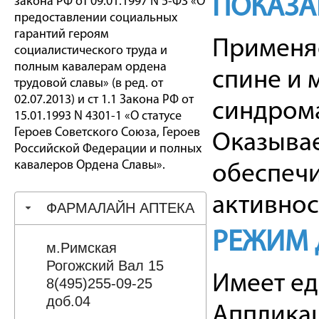
ПОКАЗА
закона РФ от 09.01.1997 N 5-ФЗ «О
предоставлении социальных
гарантий героям
Применяе
социалистического труда и
полным кавалерам ордена
спине и 
трудовой славы» (в ред. от
02.07.2013) и ст 1.1 Закона РФ от
синдрома
15.01.1993 N 4301-1 «О статусе
Героев Советского Союза, Героев
Оказывае
Российской Федерации и полных
кавалеров Ордена Славы».
обеспечи
активнос
ФАРМАЛАЙН АПТЕКА
РЕЖИМ 
м.Римская
Рогожский Вал 15
Имеет ед
8(495)255-09-25
доб.04
Аппликац