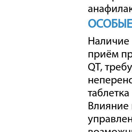
анафилак
ОСОБЫЕ
Наличие 
приём пр
QT, треб
неперено
таблетка
Влияние 
управле