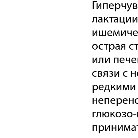
Гиперчув
лактации
ишемичес
острая с
или пече
связи с 
редкими 
неперено
глюкозо-
принима