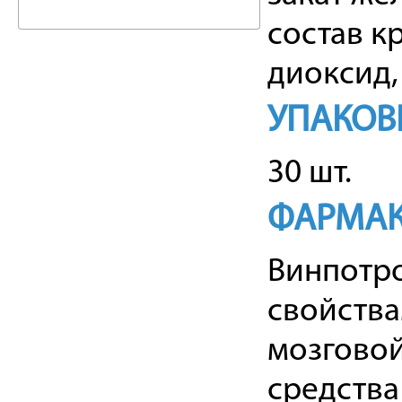
состав к
диоксид,
УПАКОВ
30 шт.
ФАРМАК
Винпотро
свойства
мозговой
средства