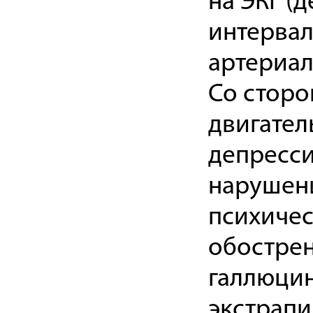
на ЭКГ (
интервал
артериал
Со сторо
двигател
депресси
нарушени
психичес
обострен
галлюцин
экстрап