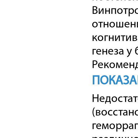
Винпотр
отношен
когнитив
генеза у
Рекоменд
ПОКАЗА
Недоста
(восстан
геморраг