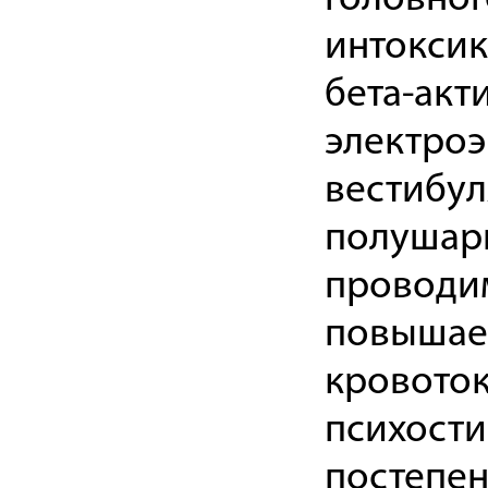
интоксик
бета-акт
электро
вестибул
полушари
проводим
повышает
кровоток
психост
постепен