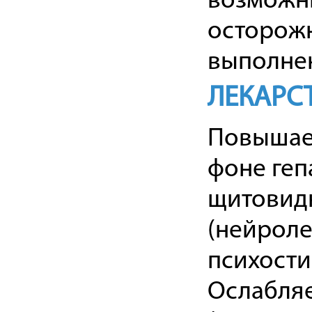
возможны
осторожн
выполнен
ЛЕКАРС
Повышает
фоне геп
щитовидн
(нейроле
психости
Ослабляе