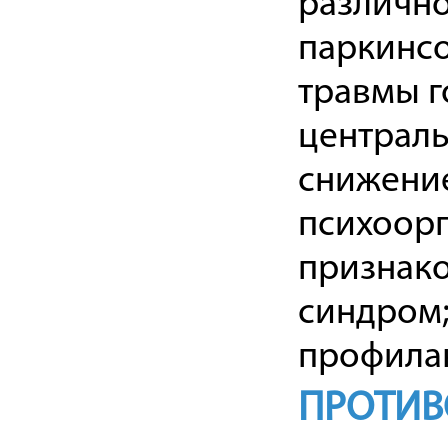
различно
паркинсо
травмы г
централ
снижение
психоор
признако
синдром;
профилак
ПРОТИВ