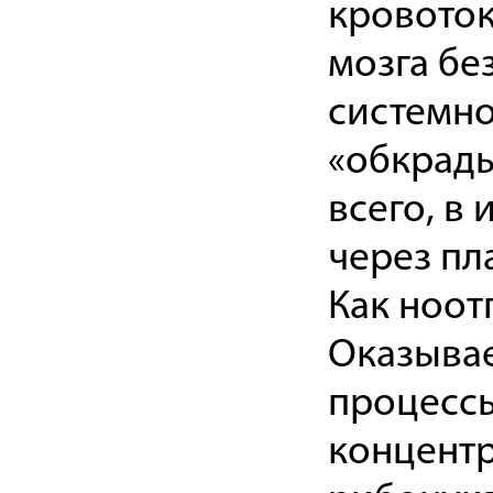
кровоток
мозга бе
системно
«обкрады
всего, в
через пл
Как ноот
Оказыва
процессы
концентр