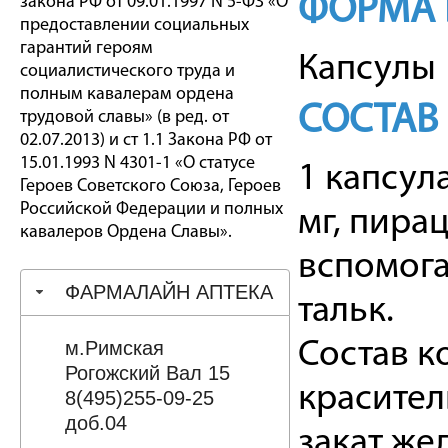
ФОРМА 
закона РФ от 09.01.1997 N 5-ФЗ «О
предоставлении социальных
гарантий героям
Капсулы
социалистического труда и
полным кавалерам ордена
СОСТАВ
трудовой славы» (в ред. от
02.07.2013) и ст 1.1 Закона РФ от
15.01.1993 N 4301-1 «О статусе
1 капсул
Героев Советского Союза, Героев
Российской Федерации и полных
мг, пирац
кавалеров Ордена Славы».
вспомога
ФАРМАЛАЙН АПТЕКА
тальк.
м.Римская
Состав к
Рогожский Вал 15
красител
8(495)255-09-25
доб.04
закат же