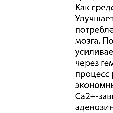
Как сред
Улучшает
потребле
мозга. П
усиливае
через ге
процесс 
экономны
Са2+-зав
аденози