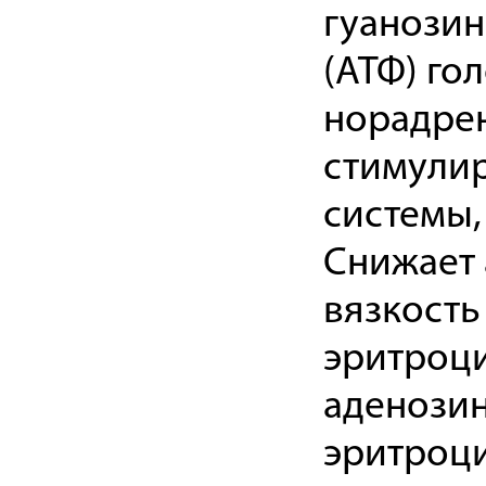
гуанозин
(АТФ) го
норадрен
стимулир
системы,
Снижает
вязкость
эритроци
аденозин
эритроци