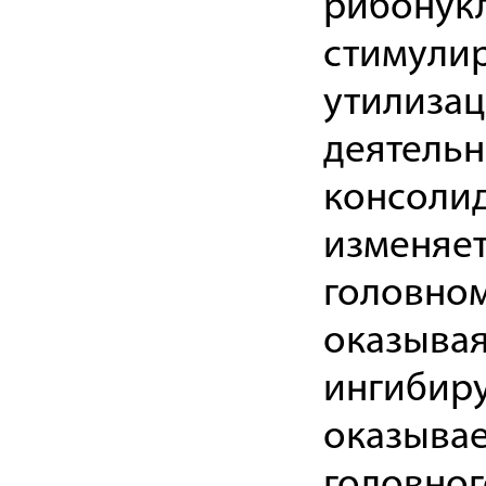
рибонук
стимулир
утилизац
деятельн
консолид
изменяет
головном
оказывая
ингибиру
оказывае
головног