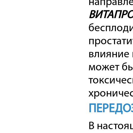
направле
ВИТАПР
бесплоди
простати
влияние 
может бы
токсичес
хроничес
ПЕРЕДО
В настоя