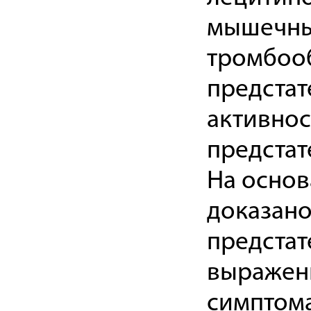
мышечный
тромбоо
предстат
активнос
предстат
На осно
доказано
предстат
выраженн
симптома