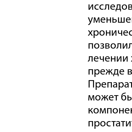
исследов
уменьшен
хроничес
позволил
лечении 
прежде в
Препара
может бы
компонен
простатит