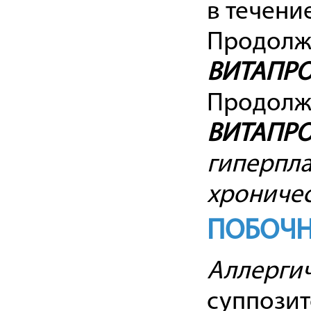
в течени
Продолж
ВИТАПР
Продолж
ВИТАПР
гиперпла
хроничес
ПОБОЧН
Аллергич
суппози