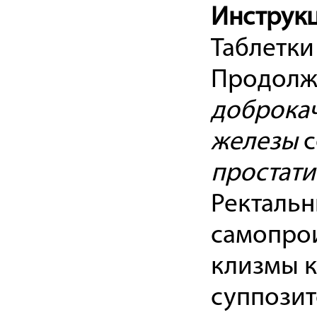
Инструкц
Таблетки 
Продолжи
доброкач
железы
с
простати
Ректальн
самопро
клизмы к
суппозит