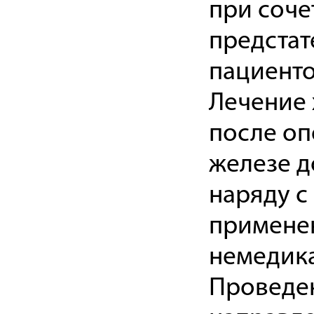
при соче
предстат
пациенто
Лечение 
после оп
железе 
наряду с
применен
немедика
Проведе