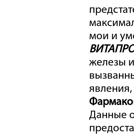
предстат
максимал
мои и ум
ВИТАПР
железы и
вызванны
явления,
Фармако
Данные 
предоста