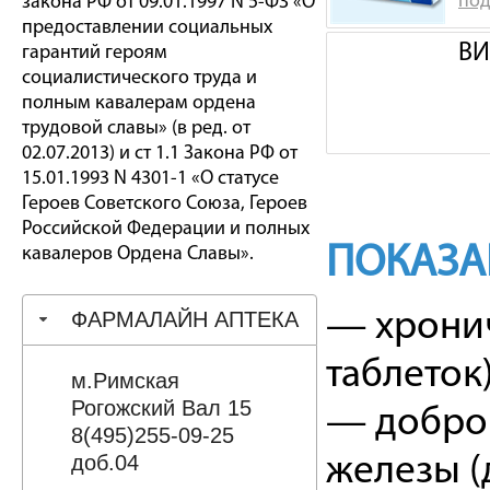
под
закона РФ от 09.01.1997 N 5-ФЗ «О
предоставлении социальных
ВИ
гарантий героям
социалистического труда и
полным кавалерам ордена
трудовой славы» (в ред. от
02.07.2013) и ст 1.1 Закона РФ от
15.01.1993 N 4301-1 «О статусе
Героев Советского Союза, Героев
Российской Федерации и полных
ПОКАЗА
кавалеров Ордена Славы».
ФАРМАЛАЙН АПТЕКА
— хронич
таблеток)
м.Римская
Рогожский Вал 15
— доброк
8(495)255-09-25
доб.04
железы (