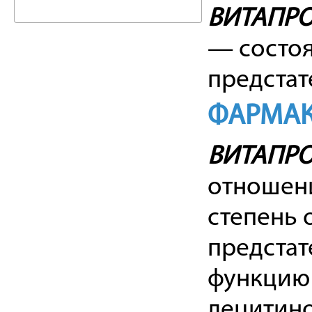
ВИТАПР
— состоя
предстат
ФАРМАК
ВИТАПР
отношени
степень 
предстат
функцию 
лецитино