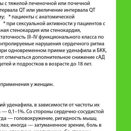
ы с тяжелой печеночной или почечной
ервала QT или увеличение интервала QT
у; * пациенты с анатомической
* при сексуальной активности у пациентов с
ная стенокардия или стенокардия,
аточность (II–IV функционального класса по
контролируемые нарушения сердечного ритма
 при одновременном приеме уденафила и БКК,
ет отмечаться дополнительное снижение сАД
етей и подростков в возрасте до 18 лет.
 применения у женщин.
й уденафила, в зависимости от частоты их
а — 0,1–1%. Со стороны сердечно-сосудистой
ногда — головокружение, ригидность мышц
глаз; иногда — затуманенное зрение, боль в