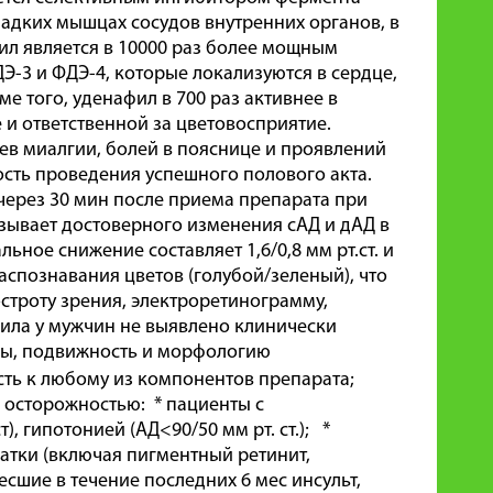
гладких мышцах сосудов внутренних органов, в
ил является в 10000 раз более мощным
Э-3 и ФДЭ-4, которые локализуются в сердце,
ме того, уденафил в 700 раз активнее в
 и ответственной за цветовосприятие.
аев миалгии, болей в пояснице и проявлений
сть проведения успешного полового акта.
 через 30 мин после приема препарата при
зывает достоверного изменения сАД и дАД в
ьное снижение составляет 1,6/0,8 мм рт.ст. и
распознавания цветов (голубой/зеленый), что
остроту зрения, электроретинограмму,
фила у мужчин не выявлено клинически
мы, подвижность и морфологию
ть к любому из компонентов препарата;
 осторожностью: * пациенты с
, гипотонией (АД<90/50 мм рт. ст.); *
тки (включая пигментный ретинит,
шие в течение последних 6 мес инсульт,