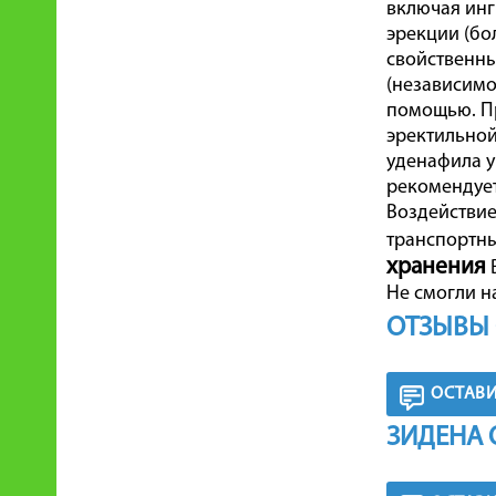
включая инг
эрекции (бо
свойственны
(независимо
помощью. П
эректильной
уденафила у
рекомендует
Воздействие
транспортны
хранения
В
Не смогли н
ОТЗЫВЫ 
ОСТАВИ
ЗИДЕНА 