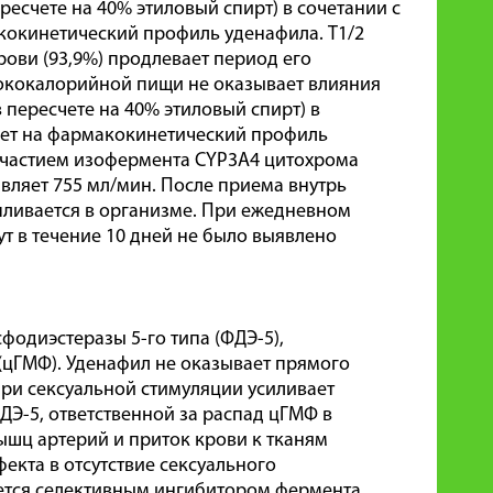
ресчете на 40% этиловый спирт) в сочетании с
кокинетический профиль уденафила. T1/2
рови (93,9%) продлевает период его
сококалорийной пищи не оказывает влияния
 пересчете на 40% этиловый спирт) в
яет на фармакокинетический профиль
участием изофермента CYP3A4 цитохрома
вляет 755 мл/мин. После приема внутрь
пливается в организме. При ежедневном
т в течение 10 дней не было выявлено
одиэстеразы 5-го типа (ФДЭ-5),
цГМФ). Уденафил не оказывает прямого
при сексуальной стимуляции усиливает
Э-5, ответственной за распад цГМФ в
ышц артерий и приток крови к тканям
екта в отсутствие сексуального
ляется селективным ингибитором фермента