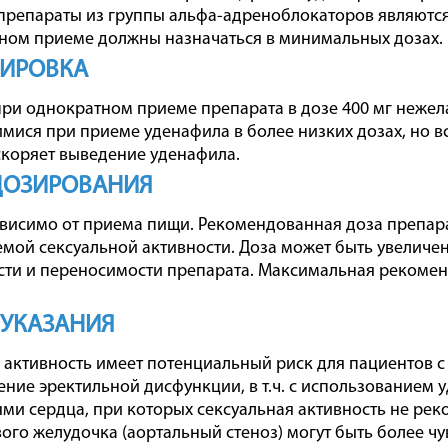
препараты из группы альфа-адреноблокаторов являютс
ном приеме должны назначаться в минимальных дозах.
ЗИРОВКА
ри однократном приеме препарата в дозе 400 мг нежел
ися при приеме уденафила в более низких дозах, но вс
скоряет выведение уденафила.
ДОЗИРОВАНИЯ
ависимо от приема пищи. Рекомендованная доза препара
мой сексуальной активности. Доза может быть увеличен
ти и переносимости препарата. Максимальная рекомен
 УКАЗАНИЯ
 активность имеет потенциальный риск для пациентов 
ение эректильной дисфункции, в т.ч. с использованием у
ми сердца, при которых сексуальная активность не рек
вого желудочка (аортальный стеноз) могут быть более ч