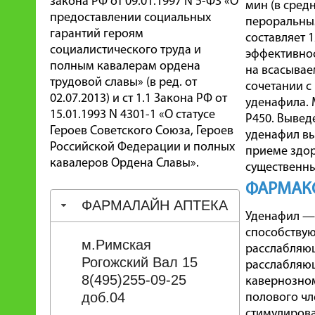
закона РФ от 09.01.1997 N 5-ФЗ «О
мин (в сред
предоставлении социальных
пероральным
гарантий героям
составляет 
социалистического труда и
эффективнос
полным кавалерам ордена
на всасывае
трудовой славы» (в ред. от
сочетании с
02.07.2013) и ст 1.1 Закона РФ от
уденафила. 
15.01.1993 N 4301-1 «О статусе
Р450. Вывед
Героев Советского Союза, Героев
уденафил вы
Российской Федерации и полных
приеме здор
кавалеров Ордена Славы».
существенны
ФАРМАК
ФАРМАЛАЙН АПТЕКА
Уденафил — 
способствую
м.Римская
расслабляющ
Рогожский Вал 15
расслабляющ
8(495)255-09-25
кавернозном
доб.04
полового чл
стимулирова