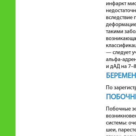
инфаркт мио
недостаточн
вследствие 
деформацией
такими забо
возникающая
классификац
— следует у
альфа-адрен
и дАД на 7–8
БЕРЕМЕН
По зарегист
ПОБОЧН
Побочные эф
возникновен
системы: оч
шеи, парест