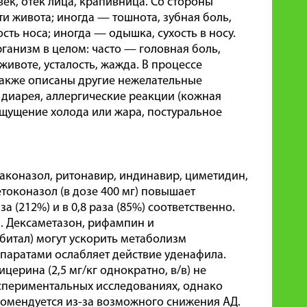
ек, отек лица, крапивница. Со стороны
и живота; иногда — тошнота, зубная боль,
сть носа; иногда — одышка, сухость в носу.
ганизм в целом: часто — головная боль,
животе, усталость, жажда. В процессе
акже описаны другие нежелательные
 диарея, аллергические реакции (кожная
ощущение холода или жара, постуральное
аконазол, ритонавир, индинавир, циметидин,
токоназол (в дозе 400 мг) повышает
а (212%) и в 0,8 раза (85%) соответственно.
. Дексаметазон, рифампин и
итал) могут ускорить метаболизм
паратами ослабляет действие уденафила.
ерина (2,5 мг/кг однократно, в/в) не
спериментальных исследованиях, однако
омендуется из-за возможного снижения АД.