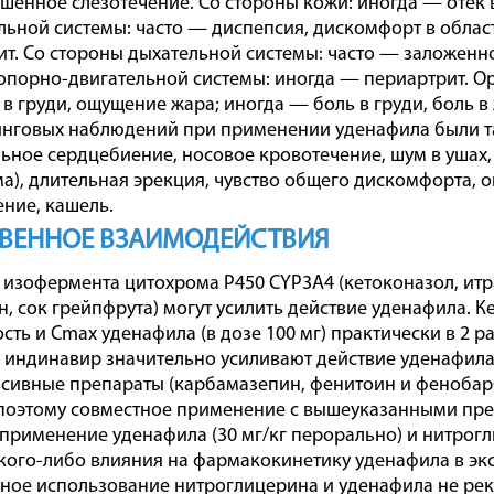
ышенное слезотечение. Со стороны кожи: иногда — отек в
ьной системы: часто — диспепсия, дискомфорт в област
рит. Со стороны дыхательной системы: часто — заложенно
опорно-двигательной системы: иногда — периартрит. Ор
в груди, ощущение жара; иногда — боль в груди, боль в 
инговых наблюдений при применении уденафила были т
льное сердцебиение, носовое кровотечение, шум в ушах,
ма), длительная эрекция, чувство общего дискомфорта, 
ние, кашель.
ТВЕННОЕ ВЗАИМОДЕЙСТВИЯ
изофермента цитохрома Р450 CYP3A4 (кетоконазол, итр
, сок грейпфрута) могут усилить действие уденафила. Ке
ть и Сmах уденафила (в дозе 100 мг) практически в 2 раз
 индинавир значительно усиливают действие уденафила
сивные препараты (карбамазепин, фенитоин и фенобарб
поэтому совместное применение с вышеуказанными пре
применение уденафила (30 мг/кг перорально) и нитроглиц
кого-либо влияния на фармакокинетику уденафила в эк
ое использование нитроглицерина и уденафила не рек