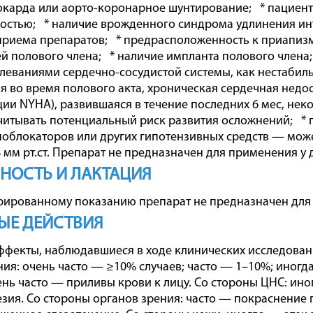
карда или аорто-коронарное шунтирование; * пациент
остью; * наличие врожденного синдрома удлинения инт
приема препаратов; * предрасположенность к приапизм
 полового члена; * наличие импланта полового члена; 
леваниями сердечно-сосудистой системы, как нестабиль
 во время полового акта, хроническая сердечная недост
ии NYHA), развившаяся в течение последних 6 мес, не
читывать потенциальный риск развития осложнений; *
облокаторов или других гипотензивных средств — мож
 мм рт.ст. Препарат не предназначен для применения у д
НОСТЬ И ЛАКТАЦИЯ
рированному показанию препарат не предназначен для
ЫЕ ДЕЙСТВИЯ
фекты, наблюдавшиеся в ходе клинических исследовани
ия: очень часто — ≥10% случаев; часто — 1–10%; иногд
ень часто — приливы крови к лицу. Со стороны ЦНС: и
езия. Со стороны органов зрения: часто — покраснение 