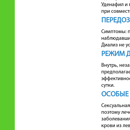
Уденафил и 
при совмест
ПЕРЕДО
Симптомы: п
наблюдавшим
Диализ не у
РЕЖИМ 
Внутрь, нез
предполагае
эффективнос
сутки.
ОСОБЫЕ
Сексуальная
поэтому леч
заболевания
крови из ле