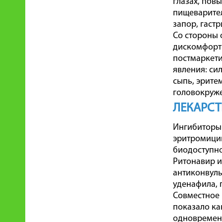
глазах, пов
пищеварител
запор, гаст
Со стороны 
дискомфорт 
постмаркет
явления: си
сыпь, эрите
головокруже
ЛЕКАРС
Ингибиторы 
эритромицин
биодоступнос
Ритонавир и
антиконвуль
уденафила, 
Совместное 
показало ка
одновременн