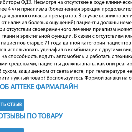
ибиторы ФДЭ. Несмотря на отсутствие в ходе клиничес
лее 4 ч) и приапизма (болезненная эрекция продолжител
 для данного класса препаратов. В случае возникновен
 от наличия болевых ощущений) пациенты должны неме
ри отсутствии своевременного лечения приапизм може
 ткани и эректильной функции. В связи с отсутствием к
 пациентов старше 71 года данной категории пациентов
ся использовать уденафил в комбинации с другими ви
 на способность водить автомобиль и работать с техник
ми средствами, пациенты должны знать, как они реаги
 сухом, защищенном от света месте, при температуре не 
айти нужный товар? Воспользуйтесь
Формой заявки на о
ОБ АПТЕКЕ ФАРМАЛАЙН
ТЬ ОТЗЫВ
ОТЗЫВЫ ПО ТОВАРУ