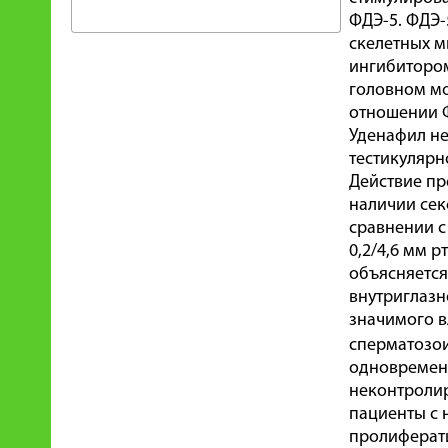
ФДЭ-5. ФДЭ-
скелетных м
ингибитором
головном мо
отношении Ф
Уденафил не
тестикулярн
Действие пр
наличии сек
сравнении с
0,2/4,6 мм р
объясняется
внутриглазн
значимого в
сперматозо
одновременн
неконтролир
пациенты с 
пролиферати