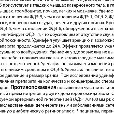
5 присутствует в гладких мышцах кавернозного тела, в 
ышцах, тромбоцитах, почках, легких и мозжечке. Уденаф
 в отношении ФДЭ-5, чем в отношении ФДЭ-1, ФДЭ-2, ФД
зге, кровеносных сосудах, печени и других органах. Кро
ДЭ-5, чем в отношении ФДЭ-6, обнаруженной в сетчатке
 ингибирует ФДЭ-11, что обусловливает отсутствие случ
ой токсичности. Уденафил улучшает эрекцию и возможно
епарата продолжается до 24 ч. Эффект проявляется уже
суального возбуждения. Уденафил у здоровых лиц не вы
 плацебо в положении «лежа» и «стоя» (среднее максимал
т.ст. соответственно). Уденафил не вызывает изменений 
 его низким сродством к ФДЭ-6. Уденафил не влияет на 
ое давление и размер зрачка. При исследовании удена
лияния препарата на количество и концентрацию спер
Противопоказания
идов.
повышенная чувствительнос
ый прием нитратов и других донаторов оксида азота. С
уемой артериальной гипертензией (АД>170/100 мм рт. ст)
наследственными дегенеративными заболеваниями сетча
вную диабетическую ретинопатию); * пациенты, перенес