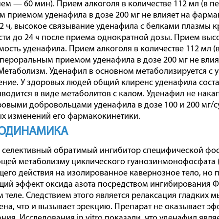
нем — 60 мин). Прием алкоголя в количестве 112 мл (в пе
 приемом уденафила в дозе 200 мг не влияет на фарма
12 ч, высокое связывание уденафила с белками плазмы к
ти до 24 ч после приема однократной дозы. Прием вы
мость уденафила. Прием алкоголя в количестве 112 мл (в
 пероральным приемом уденафила в дозе 200 мг не вли
Метаболизм. Уденафил в основном метаболизируется с 
ение. У здоровых людей общий клиренс уденафила соста
водится в виде метаболитов с калом. Уденафил не нака
овыми добровольцами уденафила в дозе 100 и 200 мг/су
х изменений его фармакокинетики.
ОДИНАМИКА
селективный обратимый ингибитор специфической фосф
щей метаболизму циклического гуанозинмонофосфата (
его действия на изолированное кавернозное тело, но 
ий эффект оксида азота посредством ингибирования ФД
 теле. Следствием этого является релаксация гладких м
ена, что и вызывает эрекцию. Препарат не оказывает эфф
ния. Исследования in vitro показали, что уденафил яв