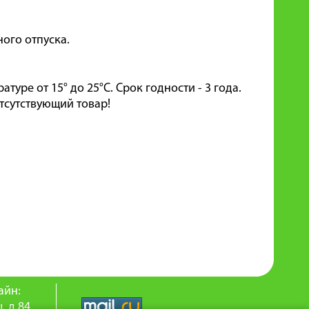
ого отпуска.
уре от 15° до 25°C. Cрок годности - 3 года.
тсутствующий товар!
айн:
. д.84