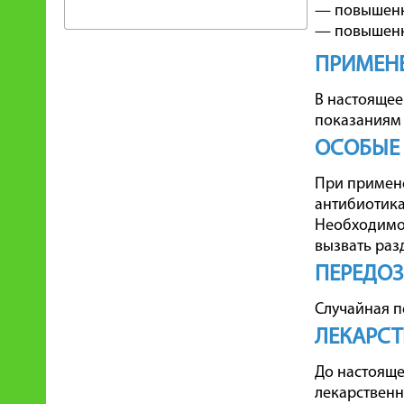
— повышенна
— повышенна
ПРИМЕНЕ
В настоящее
показаниям 
ОСОБЫЕ
При примене
антибиотика
Необходимо 
вызвать раз
ПЕРЕДО
Случайная п
ЛЕКАРСТ
До настояще
лекарствен