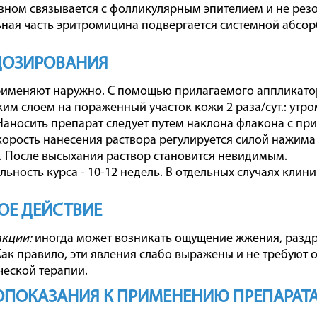
вном связывается с фолликулярным эпителием и не резо
ная часть эритромицина подвергается системной абсор
ДОЗИРОВАНИЯ
рименяют наружно. С помощью прилагаемого аппликато
ким слоем на пораженный участок кожи 2 раза/сут.: утро
Наносить препарат следует путем наклона флакона с пр
орость нанесения раствора регулируется силой нажима
мл. После высыхания раствор становится невидимым.
ьность курса - 10-12 недель. В отдельных случаях клини
ОЕ ДЕЙСТВИЕ
кции:
иногда может возникать ощущение жжения, раздра
Как правило, эти явления слабо выражены и не требуют
еской терапии.
ПОКАЗАНИЯ К ПРИМЕНЕНИЮ ПРЕПАРАТА