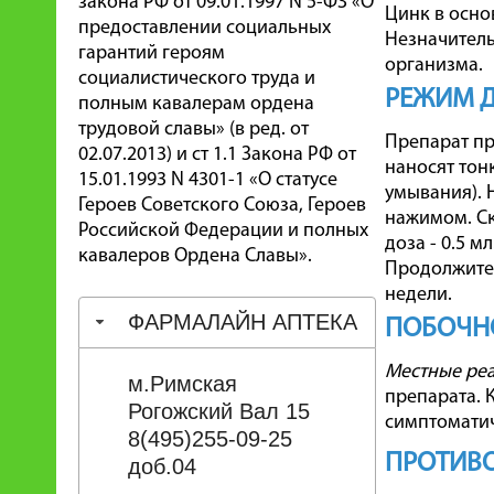
закона РФ от 09.01.1997 N 5-ФЗ «О
Цинк в осно
предоставлении социальных
Незначитель
гарантий героям
организма.
социалистического труда и
РЕЖИМ 
полным кавалерам ордена
трудовой славы» (в ред. от
Препарат п
02.07.2013) и ст 1.1 Закона РФ от
наносят тон
15.01.1993 N 4301-1 «О статусе
умывания). 
Героев Советского Союза, Героев
нажимом. Ск
Российской Федерации и полных
доза - 0.5 
кавалеров Ордена Славы».
Продолжител
недели.
ФАРМАЛАЙН АПТЕКА
ПОБОЧН
Местные реа
м.Римская
препарата. 
Рогожский Вал 15
симптоматич
8(495)255-09-25
ПРОТИВО
доб.04