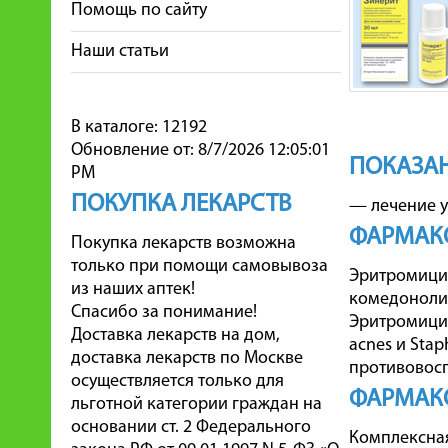
Помощь по сайту
Наши статьи
В каталоге: 12192
Обновление от: 8/7/2026 12:05:01
ПОКАЗАН
PM
ПОКУПКА ЛЕКАРСТВ
— лечение у
ФАРМАК
Покупка лекарств возможна
только при помощи самовывоза
Эритромицин
из наших аптек!
комедонолит
Спасибо за понимание!
Эритромицин
Доставка лекарств на дом,
acnes и Sta
доставка лекарств по Москве
противовосп
осуществляется только для
ФАРМАК
льготной категории граждан на
основании ст. 2 Федерального
Комплексная