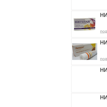
НИ
под
НИ
под
НИ
НИ