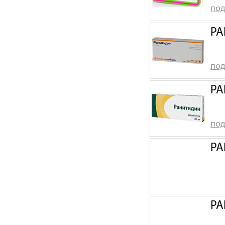
под
РА
под
РА
под
РА
РА