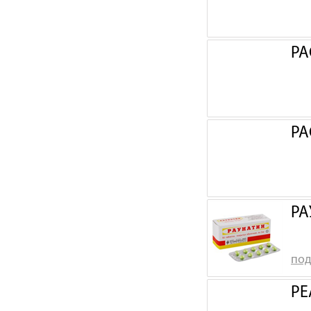
РА
РА
РА
под
РЕ