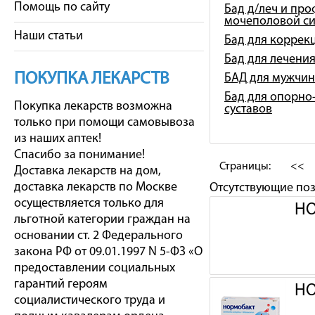
Помощь по сайту
Бад д/леч и про
мочеполовой с
Наши статьи
Бад для коррек
Бад для лечени
ПОКУПКА ЛЕКАРСТВ
БАД для мужчин
Бад для опорно-
Покупка лекарств возможна
суставов
только при помощи самовывоза
из наших аптек!
Спасибо за понимание!
Страницы:
<<
Доставка лекарств на дом,
доставка лекарств по Москве
Отсутствующие по
осуществляется только для
НО
льготной категории граждан на
основании ст. 2 Федерального
закона РФ от 09.01.1997 N 5-ФЗ «О
предоставлении социальных
гарантий героям
НО
социалистического труда и