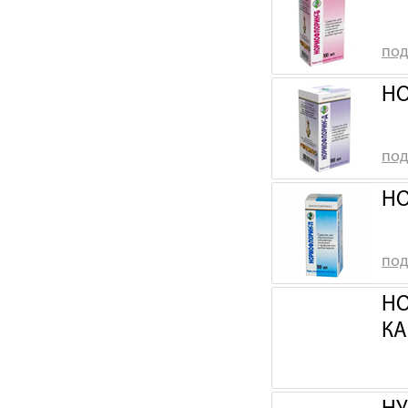
под
НО
под
НО
под
НО
КА