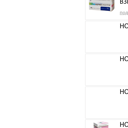
ВЗ
под
НО
НО
НО
НО