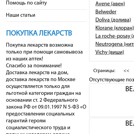
Помощь по сайту
Avene (авен)
Belweder
Наши статьи
Doliva (долива)
Klorane (клоран)
ПОКУПКА ЛЕКАРСТВ
La roche-posay 
Neutrogena (ни
Покупка лекарств возможна
только при помощи самовывоза
Vichy (виши)
из наших аптек!
Спасибо за понимание!
Страницы:
<<
Доставка лекарств на дом,
доставка лекарств по Москве
Отсутствующие по
осуществляется только для
ВЕ
льготной категории граждан на
основании ст. 2 Федерального
закона РФ от 09.01.1997 N 5-ФЗ «О
предоставлении социальных
гарантий героям
ВЕ
социалистического труда и