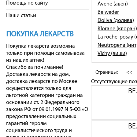
Помощь по сайту
Avene (авен)
Belweder
Наши статьи
Doliva (долива)
Klorane (клоран)
ПОКУПКА ЛЕКАРСТВ
La roche-posay 
Neutrogena (ни
Покупка лекарств возможна
только при помощи самовывоза
Vichy (виши)
из наших аптек!
Спасибо за понимание!
Страницы:
<<
Доставка лекарств на дом,
доставка лекарств по Москве
Отсутствующие по
осуществляется только для
ВЕ
льготной категории граждан на
основании ст. 2 Федерального
закона РФ от 09.01.1997 N 5-ФЗ «О
предоставлении социальных
гарантий героям
ВЕ
социалистического труда и