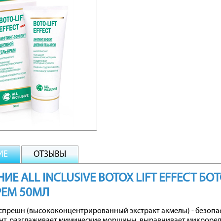
ИЕ
ОТЗЫВЫ
ИЕ ALL INCLUSIVE BOTOX LIFT EFFECT 
РЕМ 50МЛ
спрешн (высококонцентрированный экстракт акмелы) - безопа
нт, разглаживает мимические морщины, выравнивает микрорел