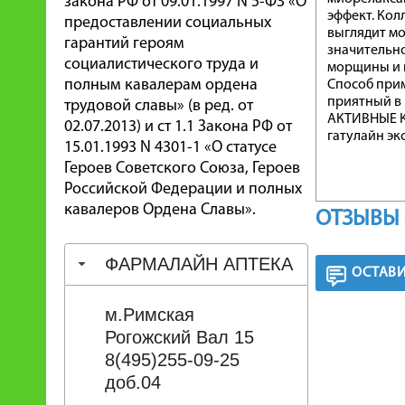
закона РФ от 09.01.1997 N 5-ФЗ «О
эффект. Кол
предоставлении социальных
выглядит мо
гарантий героям
значительно
социалистического труда и
морщины и 
полным кавалерам ордена
Способ при
приятный в 
трудовой славы» (в ред. от
АКТИВНЫЕ 
02.07.2013) и ст 1.1 Закона РФ от
гатулайн эк
15.01.1993 N 4301-1 «О статусе
Героев Советского Союза, Героев
Российской Федерации и полных
кавалеров Ордена Славы».
ОТЗЫВЫ 
ФАРМАЛАЙН АПТЕКА
ОСТАВИ
м.Римская
Рогожский Вал 15
8(495)255-09-25
доб.04