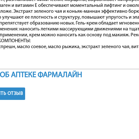
лаген и витамин Е обеспечивают моментальный лифтинг и омоло
ложе. Экстракт зеленого чая и коньяк-маннан эффективно бор
 улучшают ее плотность и структуру, повышают упругость и эл
препятствует образованию новых. Гель-крем обладает мгновен
менения: наносить легкими массирующими движениями на тщат
применении, крем можно наносить как основу под макияж. Ре
КОМПОНЕНТЫ:
спрешн, масло соевое, масло рыжика, экстракт зеленого чая, ви
ОБ АПТЕКЕ ФАРМАЛАЙН
ТЬ ОТЗЫВ