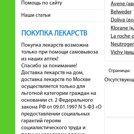
Помощь по сайту
Avene (ав
Belweder
Наши статьи
Doliva (д
Klorane (
ПОКУПКА ЛЕКАРСТВ
La roche-
Neutroge
Покупка лекарств возможна
только при помощи самовывоза
Vichy (ви
из наших аптек!
Спасибо за понимание!
Страницы:
Доставка лекарств на дом,
доставка лекарств по Москве
Отсутствую
осуществляется только для
льготной категории граждан на
основании ст. 2 Федерального
закона РФ от 09.01.1997 N 5-ФЗ «О
предоставлении социальных
гарантий героям
социалистического труда и