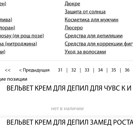
ен)
Дюкре
Защита от солнца
олива)
Косметика для мужчин
клоран)
Люсеро
posay (ля рош позе)
Средства для депиляции
na (нитроджина)
Средства для коррекции фи
ши)
Уход за волосами
<<
< Предыдущая
31
32
33
34
35
36
щие позиции
ВЕЛЬВЕТ КРЕМ ДЛЯ ДЕПИЛ ДЛЯ ЧУВС К 
нет в наличии
ВЕЛЬВЕТ КРЕМ ДЛЯ ДЕПИЛ ЗАМЕД РОСТ