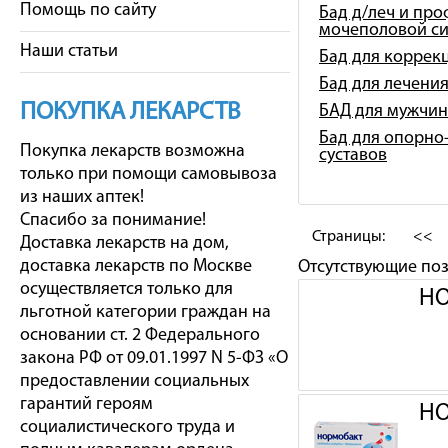
Помощь по сайту
Бад д/леч и про
мочеполовой с
Наши статьи
Бад для коррек
Бад для лечени
ПОКУПКА ЛЕКАРСТВ
БАД для мужчин
Бад для опорно-
Покупка лекарств возможна
суставов
только при помощи самовывоза
из наших аптек!
Спасибо за понимание!
Страницы:
<<
Доставка лекарств на дом,
доставка лекарств по Москве
Отсутствующие по
осуществляется только для
НО
льготной категории граждан на
основании ст. 2 Федерального
закона РФ от 09.01.1997 N 5-ФЗ «О
предоставлении социальных
гарантий героям
НО
социалистического труда и