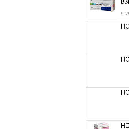
ВЗ
под
НО
НО
НО
НО