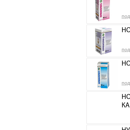
под
НО
под
НО
под
НО
КА