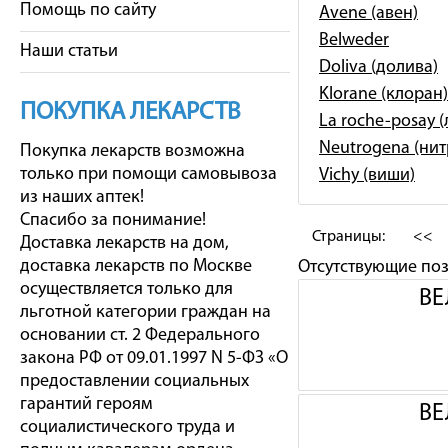
Помощь по сайту
Avene (авен)
Belweder
Наши статьи
Doliva (долива)
Klorane (клоран)
ПОКУПКА ЛЕКАРСТВ
La roche-posay 
Neutrogena (ни
Покупка лекарств возможна
только при помощи самовывоза
Vichy (виши)
из наших аптек!
Спасибо за понимание!
Страницы:
<<
Доставка лекарств на дом,
доставка лекарств по Москве
Отсутствующие по
осуществляется только для
ВЕ
льготной категории граждан на
основании ст. 2 Федерального
закона РФ от 09.01.1997 N 5-ФЗ «О
предоставлении социальных
гарантий героям
ВЕ
социалистического труда и