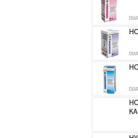
под
НО
под
НО
под
НО
КА