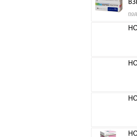
ВЗ
под
НО
НО
НО
НО