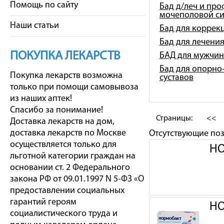
Помощь по сайту
Бад д/леч и про
мочеполовой с
Наши статьи
Бад для коррек
Бад для лечени
ПОКУПКА ЛЕКАРСТВ
БАД для мужчин
Бад для опорно-
Покупка лекарств возможна
суставов
только при помощи самовывоза
из наших аптек!
Спасибо за понимание!
Страницы:
<<
Доставка лекарств на дом,
доставка лекарств по Москве
Отсутствующие по
осуществляется только для
НО
льготной категории граждан на
основании ст. 2 Федерального
закона РФ от 09.01.1997 N 5-ФЗ «О
предоставлении социальных
гарантий героям
НО
социалистического труда и