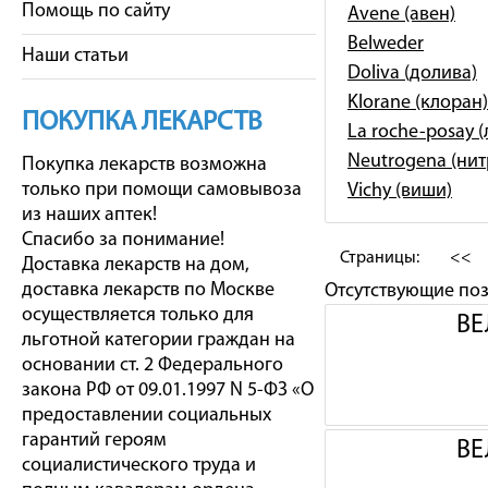
Помощь по сайту
Avene (авен)
Belweder
Наши статьи
Doliva (долива)
Klorane (клоран)
ПОКУПКА ЛЕКАРСТВ
La roche-posay 
Neutrogena (ни
Покупка лекарств возможна
только при помощи самовывоза
Vichy (виши)
из наших аптек!
Спасибо за понимание!
Страницы:
<<
Доставка лекарств на дом,
доставка лекарств по Москве
Отсутствующие по
осуществляется только для
ВЕ
льготной категории граждан на
основании ст. 2 Федерального
закона РФ от 09.01.1997 N 5-ФЗ «О
предоставлении социальных
гарантий героям
ВЕ
социалистического труда и