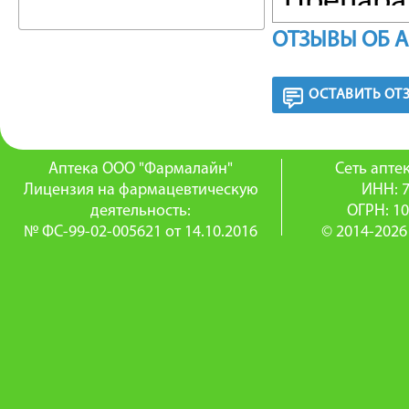
Препара
слизист
ОТЗЫВЫ ОБ 
обеспеч
ОСТАВИТЬ ОТ
лидокаи
местным
Аптека ООО "Фармалайн"
Сеть апт
Лицензия на фармацевтическую
ИНН: 
анестети
деятельность:
ОГРН: 1
вызываю
№ ФС-99-02-005621 от 14.10.2016
© 2014-2026
Степень 
длитель
После на
продолж