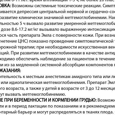
етям 6-11 лет: время аппликации 1-5 ч, не более 20 пла
ОВКА:
Возможны системные токсические реакции. Симпт
вивается депрессия центральной нервной и сердечно-сос
развитие клинически значимой метгемоглобинемии. На
ьностью 5 ч вызвало развитие умеренной метгемоглоб
 дозе 8.6-17.2 мг/кг вызывало выраженную интоксикаци
ся часть препарата Эмла с поверхности кожи. При воз
угнетение ЦНС) показано проведение симптоматической т
рожной терапии; при необходимости искусственная ве
ций. При развитии метгемоглобинемии в качестве анти
ходимо обеспечить наблюдение за пациентом в течение
и из-за медленной системной абсорбции компонентов 
КАЗАНИЯ:
ительность к местным анестетикам амидного типа или 
или идиопатическая метгемоглобинемия. Препарат Эмла
го возраста, а также у детей в возрасте от 3 до 12 мес
ут вызвать метгемоглобинемию.
Е ПРИ БЕРЕМЕННОСТИ И КОРМЛЕНИИ ГРУДЬЮ:
Возможн
и и в период лактации по показаниям и в рекомендуем
нтарный барьер и могут распределяться в тканях плода.