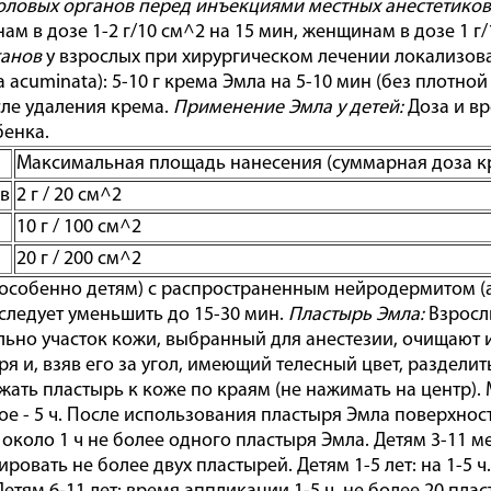
оловых органов перед инъекциями местных анестетиков
ам в дозе 1-2 г/10 см^2 на 15 мин, женщинам в дозе 1 г/
ганов
у взрослых при хирургическом лечении локализо
 acuminata): 5-10 г крема Эмла на 5-10 мин (без плотно
сле удаления крема.
Применение Эмла у детей:
Доза и вр
бенка.
Максимальная площадь нанесения (суммарная доза к
ев
2 г / 20 см^2
10 г / 100 см^2
20 г / 200 см^2
особенно детям) с распространенным нейродермитом (
следует уменьшить до 15-30 мин.
Пластырь Эмла:
Взрослы
ьно участок кожи, выбранный для анестезии, очищают 
ря и, взяв его за угол, имеющий телесный цвет, раздели
жать пластырь к коже по краям (не нажимать на центр).
е - 5 ч. После использования пластыря Эмла поверхнос
к около 1 ч не более одного пластыря Эмла. Детям 3-11 
ровать не более двух пластырей. Детям 1-5 лет: на 1-5 