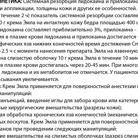
НЕТИКА:
Системная резорбция лидокаина и прилокаина 
и аппликации, толщины кожи и других ее особенностей.
в течение 2 ч) показатель системной резорбции составля
 г крема Эмла на интактную кожу бедра площадью 400 см^
идокаина составляет приблизительно 3%, прилокаина -
я в плазме крови лидокаина и прилокаина достигается 
фических язв нижних конечностей время достижения Cm
-2.5 ч с момента нанесения препарата Эмла на язвенную 
на слизистую оболочку 10 г крема Эмла в течение 10 м
в плазме крови достигалась через 20-45 мин. При мно
 лидокаина и их метаболитов не отмечается. У пациен
асывания увеличивается.
:
Крем Эмла применяется для поверхностной анестезии
манипуляций:
инъекций, введение иглы для забора крови или катетер
ые хирургические вмешательства (разрезы кожи);
ая обработка хронических язв конечностей (механическа
ых лоскутов. Крем Эмла применяется для поверхностной а
ганов при проведении следующих манипуляций:
ие вмешательства на слизистых оболочках (разрез слизи