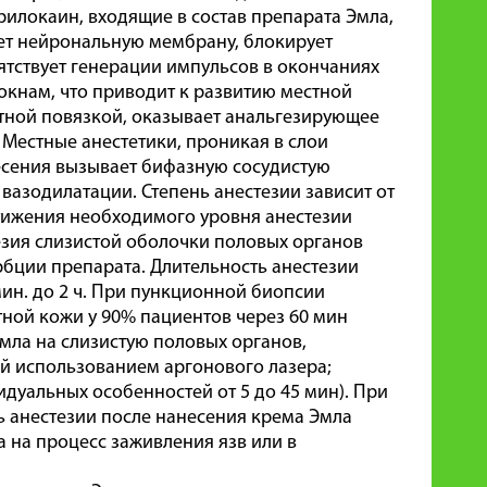
рилокаин, входящие в состав препарата Эмла,
ет нейрональную мембрану, блокирует
ятствует генерации импульсов в окончаниях
кнам, что приводит к развитию местной
тной повязкой, оказывает анальгезирующее
 Местные анестетики, проникая в слои
есения вызывает бифазную сосудистую
азодилатации. Степень анестезии зависит от
тижения необходимого уровня анестезии
тезия слизистой оболочки половых органов
рбции препарата. Длительность анестезии
 мин. до 2 ч. При пункционной биопсии
ной кожи у 90% пациентов через 60 мин
мла на слизистую половых органов,
ой использованием аргонового лазера;
идуальных особенностей от 5 до 45 мин). При
 анестезии после нанесения крема Эмла
а на процесс заживления язв или в