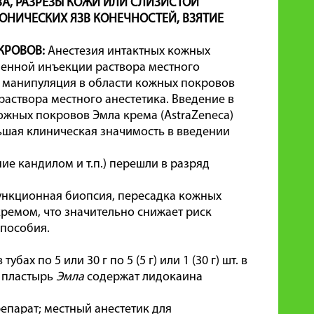
А, РАЗРЕЗЫ КОЖИ ИЛИ СЛИЗИСТОЙ
ОНИЧЕСКИХ ЯЗВ КОНЕЧНОСТЕЙ, ВЗЯТИЕ
КРОВОВ:
Анестезия интактных кожных
ненной инъекции раствора местного
я манипуляция в области кожных покровов
створа местного анестетика. Введение в
ожных покровов Эмла крема (AstraZeneca)
ьшая клиническая значимость в введении
е кандилом и т.п.) перешли в разряд
ункционная биопсия, пересадка кожных
 кремом, что значительно снижает риск
 пособия.
ах по 5 или 30 г по 5 (5 г) или 1 (30 г) шт. в
 пластырь
Эмла
содержат
лидокаин
а
епарат; местный анестетик для