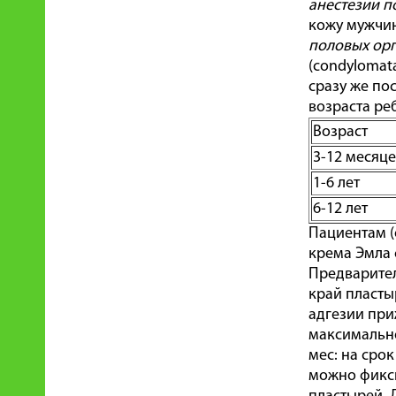
анестезии п
кожу мужчин
половых ор
(condylomata
сразу же по
возраста ре
Возраст
3-12 месяц
1-6 лет
6-12 лет
Пациентам (
крема Эмла 
Предварител
край пласты
адгезии при
максимально
мес: на сро
можно фикси