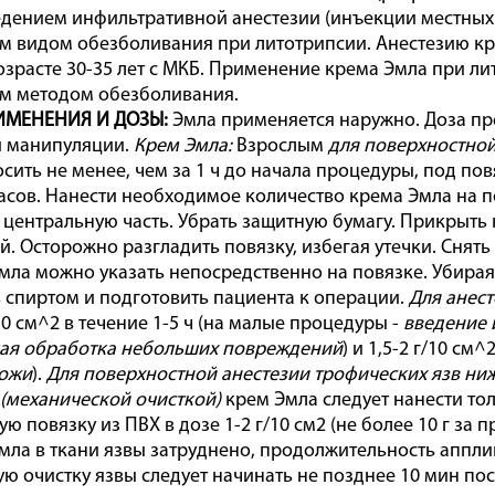
дением инфильтративной анестезии (инъекции местных а
 видом обезболивания при литотрипсии. Анестезию кр
озрасте 30-35 лет с МКБ. Применение крема Эмла при л
м методом обезболивания.
ИМЕНЕНИЯ И ДОЗЫ:
Эмла применяется наружно. Доза пр
 манипуляции.
Крем Эмла:
Взрослым
для поверхностной
осить не менее, чем за 1 ч до начала процедуры, под по
асов. Нанести необходимое количество крема Эмла на п
е центральную часть. Убрать защитную бумагу. Прикрыть 
й. Осторожно разгладить повязку, избегая утечки. Снят
мла можно указать непосредственно на повязке. Убирая 
 спиртом и подготовить пациента к операции.
Для анес
10 см^2 в течение 1-5 ч (на малые процедуры -
введение 
кая обработка небольших повреждений
) и 1,5-2 г/10 см
кожи
).
Для поверхностной анестезии трофических язв ни
(механической очисткой)
крем Эмла следует нанести то
ю повязку из ПВХ в дозе 1-2 г/10 см2 (не более 10 г за 
мла в ткани язвы затруднено, продолжительность аппли
ю очистку язвы следует начинать не позднее 10 мин по