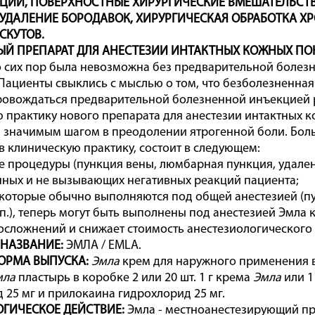
ЦИИ, ПОВЕРХНОСТНЫЕ ХИРУРГИЧЕСКИЕ ВМЕШАТЕЛЬСТВ
УДАЛЕНИЕ БОРОДАВОК, ХИРУРГИЧЕСКАЯ ОБРАБОТКА ХР
СКУТОВ.
ЫЙ ПРЕПАРАТ ДЛЯ АНЕСТЕЗИИ ИНТАКТНЫХ КОЖНЫХ ПО
 сих пор была невозможна без предварительной болез
 Пациенты свыклись с мыслью о том, что безболезненна
овождаться предварительной болезненной инъекцией ра
 практику нового препарата для анестезии интактных к
 значимым шагом в преодолении ятрогенной боли. Бол
в клиническую практику, состоит в следующем:
 процедуры (пункция вены, люмбарная пункция, удалени
ных и не вызывающих негативных реакций пациента;
которые обычно выполняются под общей анестезией (п
т.п.), теперь могут быть выполнены под анестезией Эмла
сложнений и снижает стоимость анестезиологического
 НАЗВАНИЕ:
ЭМЛА / EMLA.
ОРМА ВЫПУСКА:
Эмла
крем для наружного применения в туб
мла
пластырь в коробке 2 или 20 шт. 1 г крема
Эмла
или 1
 25 мг и прилокаина гидрохлорид 25 мг.
ГИЧЕСКОЕ ДЕЙСТВИЕ:
Эмла - местноанестезирующий пр