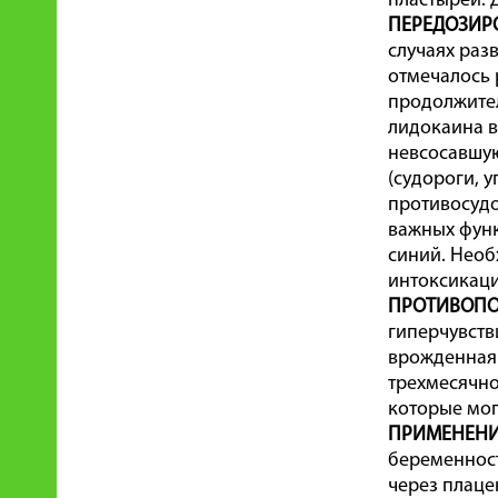
пластырей. Д
ПЕРЕДОЗИР
случаях раз
отмечалось 
продолжител
лидокаина в
невсосавшую
(судороги, 
противосудо
важных функ
синий. Необ
интоксикаци
ПРОТИВОПО
гиперчувств
врожденная 
трехмесячно
которые мог
ПРИМЕНЕНИ
беременност
через плаце