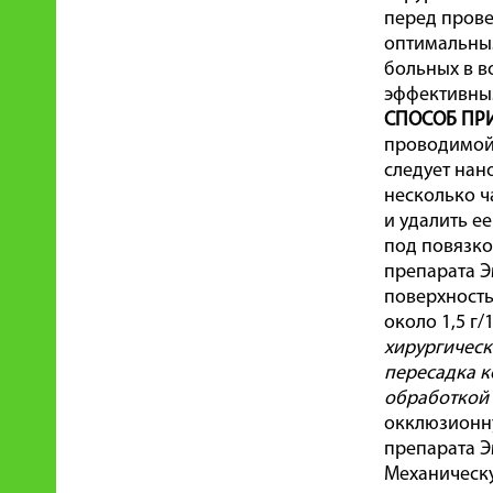
перед прове
оптимальным
больных в в
эффективны
СПОСОБ ПР
проводимой
следует нан
несколько ч
и удалить е
под повязко
препарата Э
поверхность
около 1,5 г/
хирургичес
пересадка 
обработкой 
окклюзионну
препарата Э
Механическу