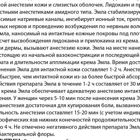
ой анестезии кожи и слизистых оболочек. Лидокаин и п
стными анестетиками амидного типа. Эмла стабилизиру
симые натриевые каналы, ингибирует ионный ток, преп
ных нервов и проведению возбуждения по нервным воло
Эмла, наносимый на интактные кожные покровы под пло
 счет высвобождения лидокаина и прилокаина из крема.
и дермы, вызывают анестезию кожи. Эмла на месте нан
стоящую из начальной вазоконстрикции и последующей в
ата и длительности аппликации крема Эмла. Время дос
нения Эмла для интактной кожи составляет 1-2 ч. Анес
 быстрее, чем интактной кожи из-за более быстрой абсо
йствия препарата Эмла в течение 1-2 ч составляет от 30
крема Эмла обеспечивает адекватную анестезию интакт
ения. У женщин через 5-10 мин после нанесения крема Э
 анестезия достаточная для купирования боли, вызванн
ьность анестезии составляет 15-20 мин (с учетом индив
рофических язв нижних конечностей продолжительность
до 4 ч. Не отмечено негативного действия препарата Эмл
бактериальной флоры.