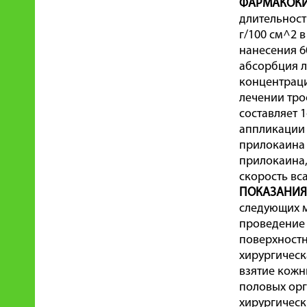
ФАРМАКОКИ
длительност
г/100 см^2 
нанесения 60
абсорбция л
концентраци
лечении тро
составляет 1
аппликации 
прилокаина 
прилокаина,
скорость вс
ПОКАЗАНИЯ
следующих 
проведение 
поверхностн
хирургическ
взятие кожн
половых ор
хирургическ