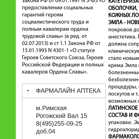
закона РФ от 09.01.1997 N 5-ФЗ «О
КАТЕТЕРИЗА
предоставлении социальных
ОБОЛОЧКИ, 
гарантий героям
КОЖНЫХ ЛО
социалистического труда и
ЭМЛА - НОВ
полным кавалерам ордена
покровов до
трудовой славы» (в ред. от
анестетика.
02.07.2013) и ст 1.1 Закона РФ от
должна сопр
15.01.1993 N 4301-1 «О статусе
клиническую
Героев Советского Союза, Героев
стало новым
Российской Федерации и полных
крема Эмла 
кавалеров Ордена Славы».
болезненные
безболезнен
процедуры, 
ФАРМАЛАЙН АПТЕКА
лоскутов и 
возможных о
м.Римская
ЛАТИНСКОЕ
Рогожский Вал 15
СОСТАВ И Ф
упаковке.
Э
8(495)255-09-25
гидрохлорид
доб.04
ФАРМАКОЛО