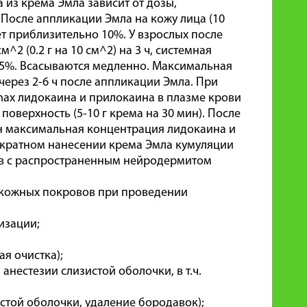
из крема Эмла зависит от дозы,
 После аппликации Эмла на кожу лица (10
ет приблизительно 10%. У взрослых после
2 (0.2 г на 10 см^2) на 3 ч, системная
 5%. Всасываются медленно. Максимальная
через 2-6 ч после аппликации Эмла. При
ax лидокаина и прилокаина в плазме крови
поверхность (5-10 г крема на 30 мин). После
ин максимальная концентрация лидокаина и
гократном нанесении крема Эмла кумуляции
тов с распространенным нейродермитом
 кожных покровов при проведении
изации;
я очистка);
нестезии слизистой оболочки, в т.ч.
стой оболочки, удаление бородавок);