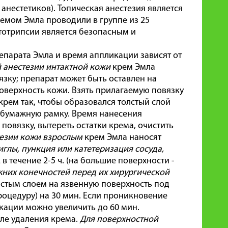
нестетиков). Топическая анестезия является
емом Эмла проводили в группе из 25
итотрипсии является безопасным и
епарата Эмла и время аппликации зависят от
 анестезии интактной кожи
крем Эмла
вязку; препарат может быть оставлен на
оверхность кожи. Взять прилагаемую повязку
крем так, чтобы образовался толстый слой
ь бумажную рамку. Время нанесения
повязку, вытереть остатки крема, очистить
тезии кожи взрослым
крем Эмла наносят
иглы, пункция или катетеризация сосуда,
^2 в течение 2-5 ч. (на большие поверхности -
жних конечностей перед их хирургической
лстым слоем на язвенную поверхность под
процедуру) на 30 мин. Если проникновение
кации можно увеличить до 60 мин.
сле удаления крема.
Для поверхностной