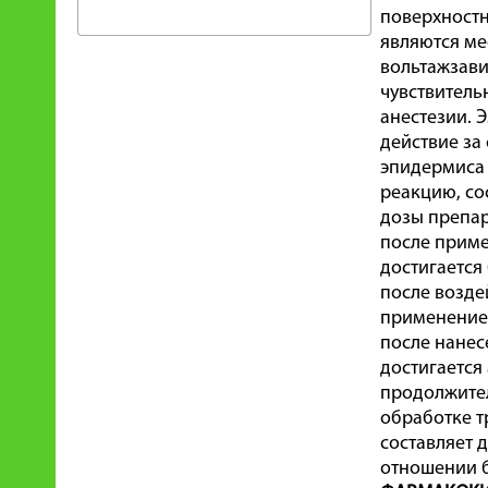
поверхностн
являются ме
вольтажзави
чувствитель
анестезии. 
действие за
эпидермиса 
реакцию, со
дозы препар
после приме
достигается
после возде
применение 
после нанес
достигается
продолжител
обработке т
составляет 
отношении 