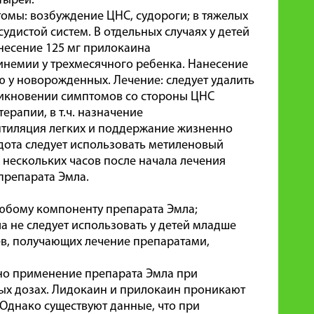
стырей.
омы: возбуждение ЦНС, судороги; в тяжелых
удистой систем. В отдельных случаях у детей
несение 125 мг прилокаина
инемии у трехмесячного ребенка. Нанесение
ю у новорожденных. Лечение: следует удалить
никновении симптомов со стороны ЦНС
ерапии, в т.ч. назначение
нтиляция легких и поддержание жизненно
дота следует использовать метиленовый
 нескольких часов после начала лечения
препарата Эмла.
любому компоненту препарата Эмла;
 не следует использовать у детей младше
яцев, получающих лечение препаратами,
о применение препарата Эмла при
ых дозах. Лидокаин и прилокаин проникают
 Однако существуют данные, что при