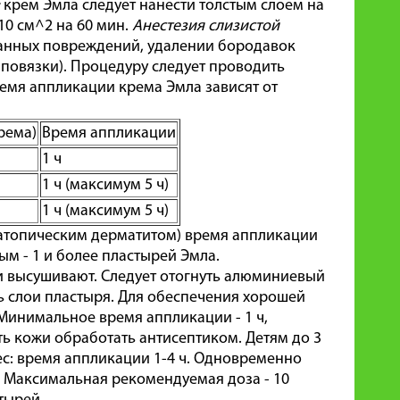
крем Эмла следует нанести толстым слоем на
10 см^2 на 60 мин.
Анестезия слизистой
ванных повреждений, удалении бородавок
й повязки). Процедуру следует проводить
емя аппликации крема Эмла зависят от
рема)
Время аппликации
1 ч
1 ч (максимум 5 ч)
1 ч (максимум 5 ч)
атопическим дерматитом) время аппликации
м - 1 и более пластырей Эмла.
и высушивают. Следует отогнуть алюминиевый
ть слои пластыря. Для обеспечения хорошей
 Минимальное время аппликации - 1 ч,
ть кожи обработать антисептиком. Детям до 3
мес: время аппликации 1-4 ч. Одновременно
ч. Максимальная рекомендуемая доза - 10