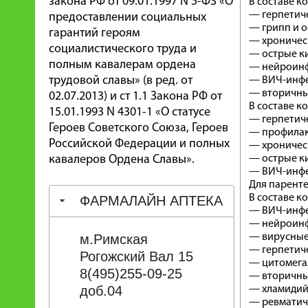
закона РФ от 09.01.1997 N 5-ФЗ «О
В составе к
— герпетич
предоставлении социальных
— грипп и 
гарантий героям
— хроническ
социалистического труда и
— острые к
полным кавалерам ордена
— нейроинф
трудовой славы» (в ред. от
— ВИЧ-инфек
— вторичны
02.07.2013) и ст 1.1 Закона РФ от
В составе к
15.01.1993 N 4301-1 «О статусе
— герпетич
Героев Советского Союза, Героев
— профилакт
Российской Федерации и полных
— хроническ
кавалеров Ордена Славы».
— острые к
— ВИЧ-инфек
Для парент
В составе к
ФАРМАЛАЙН АПТЕКА
— ВИЧ-инфек
— нейроинф
м.Римская
— вирусные г
— герпетич
Рогожский Вал 15
— цитомега
8(495)255-09-25
— вторичны
доб.04
— хламидий
— ревматиче