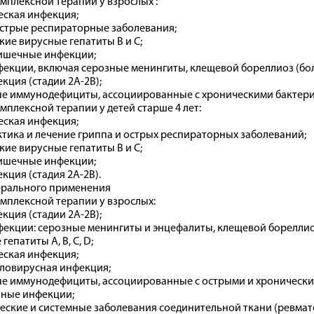
омплексной терапии у взрослых :
еская инфекция;
острые респираторные заболевания;
ие вирусные гепатиты В и С;
ишечные инфекции;
екции, включая серозные менингиты, клещевой бореллиоз (бол
ция (стадии 2А-2В);
е иммунодефициты, ассоциированные с хроническими бактер
омплексной терапии у детей старше 4 лет:
еская инфекция;
ика и лечение гриппа и острых респираторных заболеваний;
ие вирусные гепатиты В и С;
ишечные инфекции;
ция (стадия 2А-2В).
ерального применения
омплексной терапии у взрослых:
ция (стадии 2А-2В);
екции: серозные менингиты и энцефалиты, клещевой бореллиоз
епатиты А, В, С, D;
еская инфекция;
ловирусная инфекция;
е иммунодефициты, ассоциированные с острыми и хронически
ные инфекции;
ские и системные заболевания соединительной ткани (ревмато