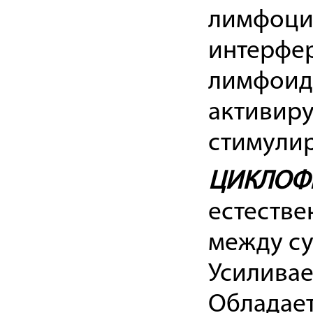
лимфоцит
интерфер
лимфоидн
активиру
стимулир
ЦИКЛОФ
естестве
между су
Усиливае
Обладае