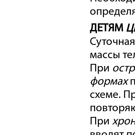
определя
ДЕТЯМ
Ц
Суточная
массы те
При
остр
формах
п
схеме. П
повторяю
При
хрон
вводят п