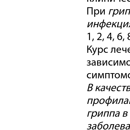
При
грип
инфекци
1, 2, 4, 6
Курс леч
зависимо
симптом
В качест
профилак
гриппа 
заболев