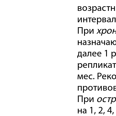
возрастны
интервало
При
хрон
назначают
далее 1 
репликат
мес. Рек
противо
При
ост
на 1, 2, 