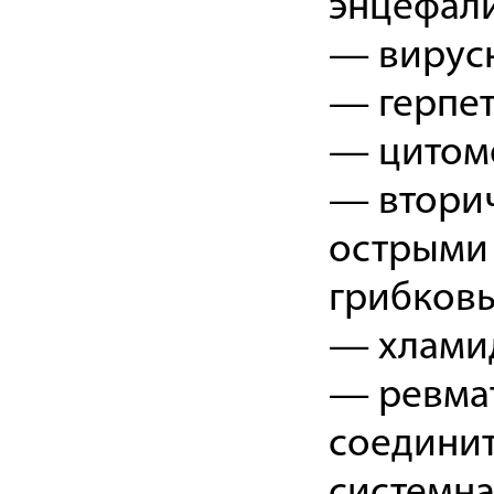
энцефали
— вирусны
— герпет
— цитом
— втори
острыми
грибков
— хлами
— ревмат
соединит
системна