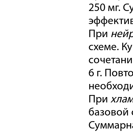
250 мг. 
эффектив
При
ней
схеме. К
сочетани
6 г. Пов
необход
При
хла
базовой 
Суммарна