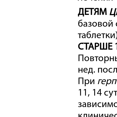
ДЕТЯМ
Ц
базовой 
таблетки
СТАРШЕ 
Повторны
нед. пос
При
герп
11, 14 с
зависимо
клиничес