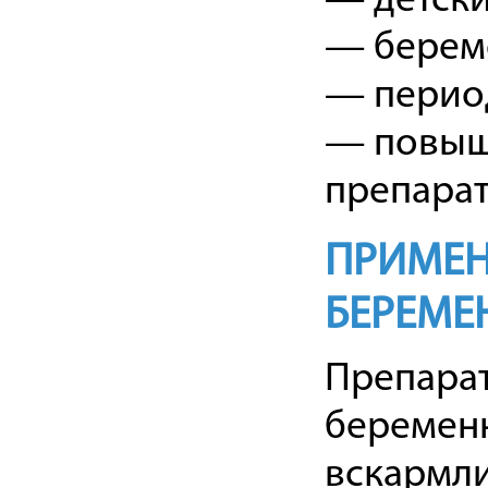
— детски
— берем
— период
— повыш
препарат
ПРИМЕН
БЕРЕМЕ
Препарат
беременн
вскармли