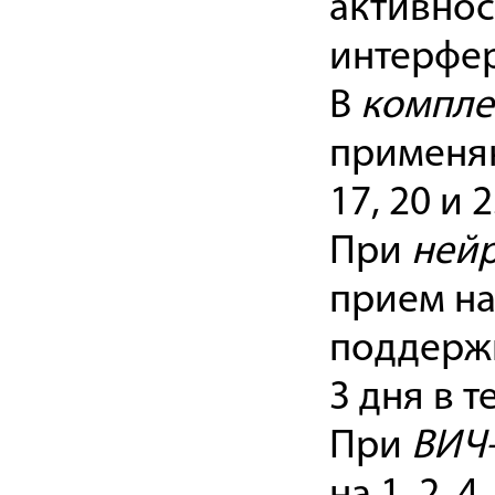
активнос
интерфе
В
компле
применяют
17, 20 и 
При
ней
прием на 1
поддержи
3 дня в т
При
ВИЧ-