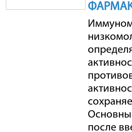
ФАРМАК
Иммуномо
низкомо
определя
активно
противов
активнос
сохраняет
Основны
после вв