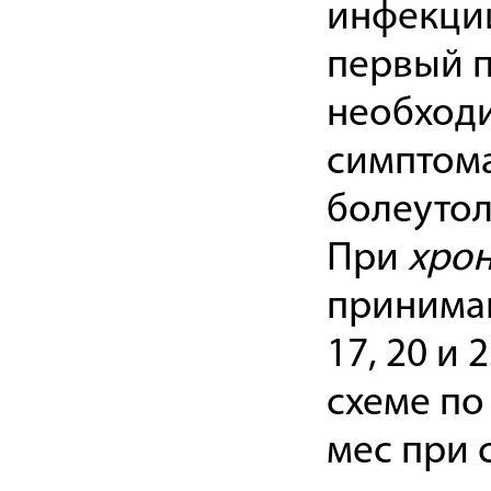
инфекци
первый п
необход
симптом
болеутол
При
хрон
принимают
17, 20 и
схеме по 
мес при 