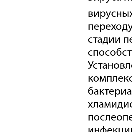
вирусных
переходу
стадии 
способст
Установл
комплекс
бактери
хламидио
послеоп
инфекции