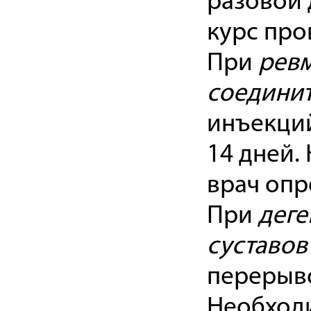
разовой 
курс про
При
ревм
соединит
инъекций
14 дней.
врач опр
При
деге
суставов
перерыво
Необходи