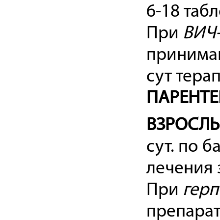
6-18 таб
При
ВИЧ-
принимают
сут терап
ПАРЕНТЕ
ВЗРОСЛ
сут. по 
лечения 
При
герп
препарат