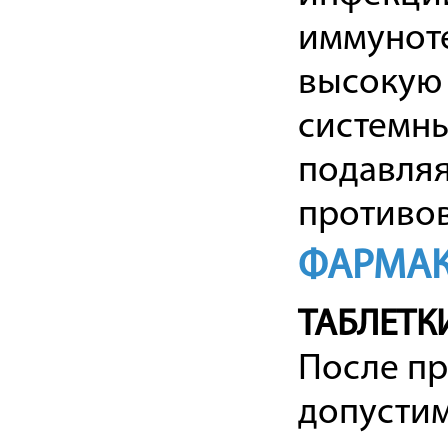
иммуноте
высокую 
системны
подавляя
противов
ФАРМАК
ТАБЛЕТК
После пр
допустим