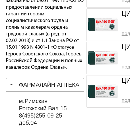
под
закона РФ от 09.01.1997 N 5-ФЗ «О
предоставлении социальных
ЦИ
гарантий героям
социалистического труда и
полным кавалерам ордена
под
трудовой славы» (в ред. от
02.07.2013) и ст 1.1 Закона РФ от
ЦИ
15.01.1993 N 4301-1 «О статусе
Героев Советского Союза, Героев
Российской Федерации и полных
под
кавалеров Ордена Славы».
ЦИ
ФАРМАЛАЙН АПТЕКА
м.Римская
под
Рогожский Вал 15
8(495)255-09-25
доб.04