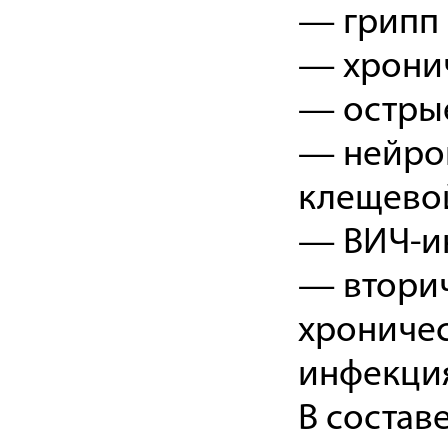
— грипп 
— хронич
— остры
— нейро
клещевой
— ВИЧ-ин
— втори
хрониче
инфекци
В состав