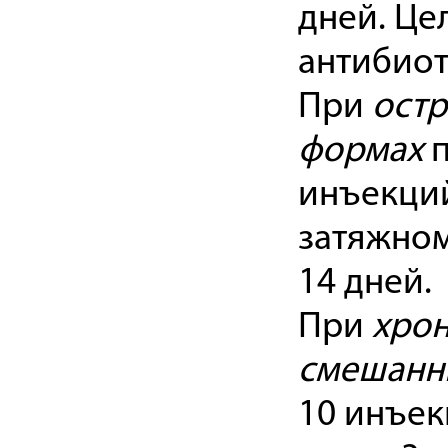
дней. Це
антибиот
При
ост
формах
п
инъекций 
затяжном
14 дней.
При
хрон
смешанн
10 инъек