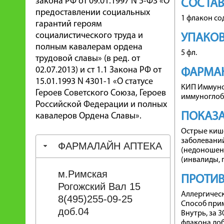
закона РФ от 09.01.1997 N 5-ФЗ «О
СОСТА
предоставлении социальных
1 флакон со
гарантий героям
социалистического труда и
УПАКО
полным кавалерам ордена
5 фл.
трудовой славы» (в ред. от
02.07.2013) и ст 1.1 Закона РФ от
ФАРМА
15.01.1993 N 4301-1 «О статусе
КИП Иммуно
Героев Советского Союза, Героев
иммуноглобу
Российской Федерации и полных
ПОКАЗ
кавалеров Ордена Славы».
Острые киш
заболевани
ФАРМАЛАЙН АПТЕКА
(недоношен
(инвалиды, 
м.Римская
ПРОТИ
Рогожский Вал 15
Аллергическ
8(495)255-09-25
Способ при
доб.04
Внутрь, за 
флакона доб