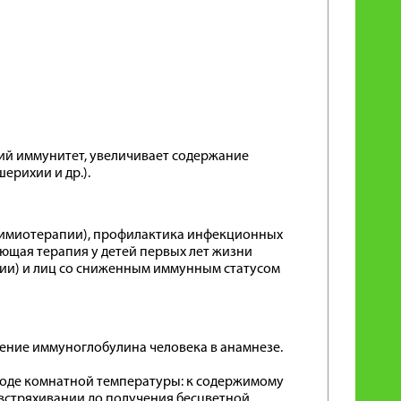
й иммунитет, увеличивает содержание
ерихии и др.).
 химиотерапии), профилактика инфекционных
щая терапия у детей первых лет жизни
ии) и лиц со сниженным иммунным статусом
дение иммуноглобулина человека в анамнезе.
 воде комнатной температуры: к содержимому
встряхивании до получения бесцветной