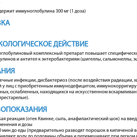
В
держит иммуноглобулина 300 мг (1 доза)
ВКА
КОЛОГИЧЕСКОЕ ДЕЙСТВИЕ
глобулиновый комплексный препарат повышает специфически
линов и антител к энтеробактериям (шигеллы, сальмонеллы, эш
АНИЯ
ечные инфекции, дисбактериоз (после воздействия радиации,
й у лиц с приобретенным иммунодефицитом, иммунокорригирую
ных, ослабленных, находящихся на искусственном вскармливан
престарелые).
ВОПОКАЗАНИЯ
ая реакция (отек Квинке, сыпь, анафилактический шок) на вве
менения и дозы
30 мин до еды (предварительно разводят порошок в кипяченой
авляют воду до половины объема и перемешивают при легком 