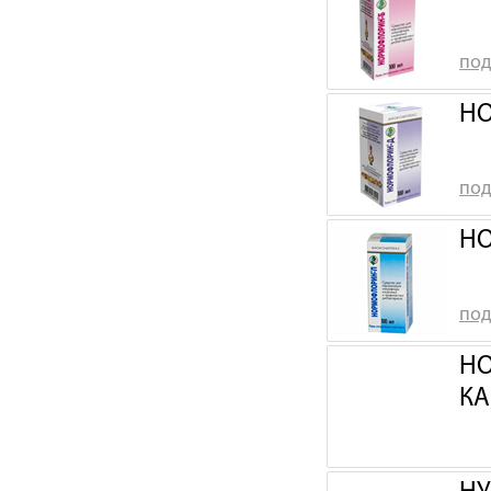
под
НО
под
НО
под
НО
КА