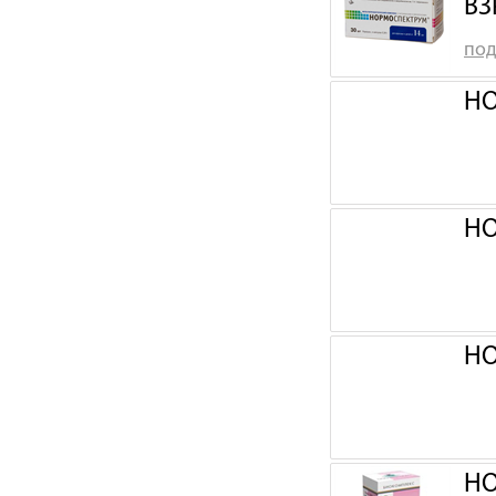
ВЗ
под
НО
НО
НО
НО