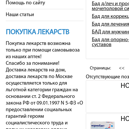
Помощь по сайту
Бад д/леч и про
мочеполовой с
Наши статьи
Бад для коррек
Бад для лечени
ПОКУПКА ЛЕКАРСТВ
БАД для мужчин
Бад для опорно-
Покупка лекарств возможна
суставов
только при помощи самовывоза
из наших аптек!
Спасибо за понимание!
Страницы:
<<
Доставка лекарств на дом,
доставка лекарств по Москве
Отсутствующие по
осуществляется только для
НО
льготной категории граждан на
основании ст. 2 Федерального
закона РФ от 09.01.1997 N 5-ФЗ «О
предоставлении социальных
гарантий героям
НО
социалистического труда и