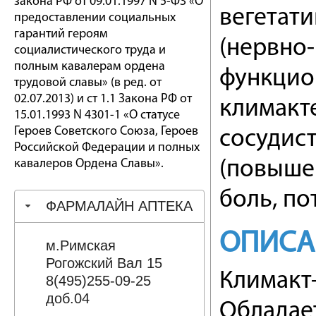
закона РФ от 09.01.1997 N 5-ФЗ «О
вегетат
предоставлении социальных
гарантий героям
(нервно
социалистического труда и
полным кавалерам ордена
функцио
трудовой славы» (в ред. от
02.07.2013) и ст 1.1 Закона РФ от
климакт
15.01.1993 N 4301-1 «О статусе
Героев Советского Союза, Героев
сосудис
Российской Федерации и полных
кавалеров Ордена Славы».
(повыше
боль, по
ФАРМАЛАЙН АПТЕКА
ОПИСА
м.Римская
Рогожский Вал 15
Климакт-
8(495)255-09-25
доб.04
Обладае