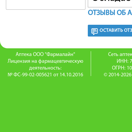
седатив
ОТЗЫВЫ ОБ 
эстроге
ОСТАВИТЬ ОТ
комплек
климакт
Аптека ООО "Фармалайн"
Сеть апт
климакт
Лицензия на фармацевтическую
ИНН: 
деятельность:
ОГРН: 1
недоста
№ ФС-99-02-005621 от 14.10.2016
© 2014-2026
менопау
синдром
головная
сублингв