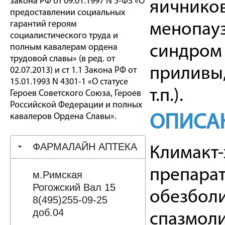
закона РФ от 09.01.1997 N 5-ФЗ «О
яичников
предоставлении социальных
гарантий героям
менопауз
социалистического труда и
полным кавалерам ордена
синдром 
трудовой славы» (в ред. от
приливы,
02.07.2013) и ст 1.1 Закона РФ от
15.01.1993 N 4301-1 «О статусе
т.п.).
Героев Советского Союза, Героев
Российской Федерации и полных
кавалеров Ордена Славы».
ОПИСА
ФАРМАЛАЙН АПТЕКА
Климакт-
препарат
м.Римская
Рогожский Вал 15
обезбол
8(495)255-09-25
доб.04
спазмоли