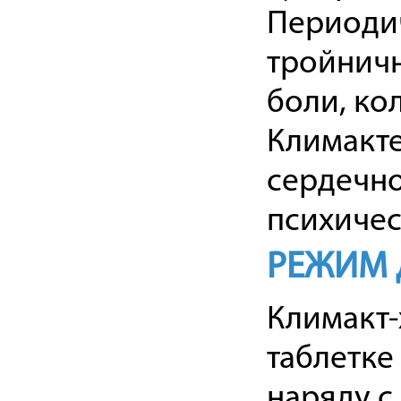
Периодич
тройничн
боли, ко
Климакте
сердечно
психичес
РЕЖИМ 
Климакт-
таблетке
наряду с