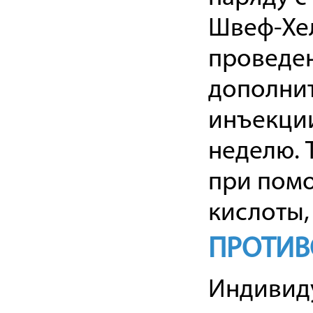
Швеф-Хел
проведен
дополни
инъекции
неделю. 
при пом
кислоты,
ПРОТИВ
Индивиду