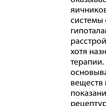
яичнико
системы 
гипотала
расстрой
хотя наз
терапии.
основыва
веществ 
показани
рецептур