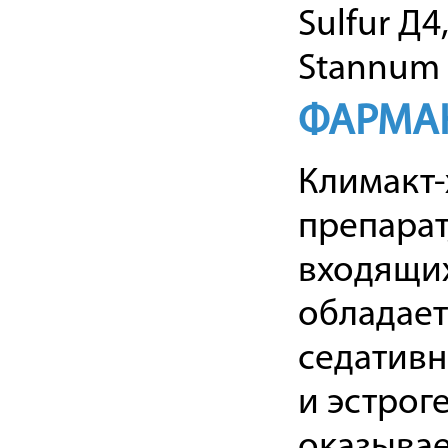
Sulfur Д4
Stannum m
ФАРМА
Климакт-
препарат
входящих
обладае
седатив
и эстрог
оказывае