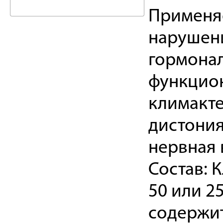
Применяе
нарушени
гормонал
функцион
климакте
дистония
нервная 
Состав: 
50 или 25
содержит: