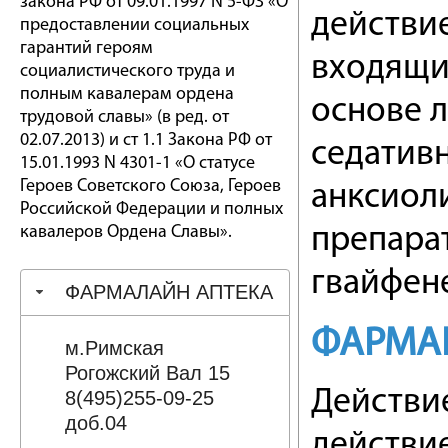
закона РФ от 09.01.1997 N 5-ФЗ «О
действи
предоставлении социальных
гарантий героям
входящим
социалистического труда и
полным кавалерам ордена
основе 
трудовой славы» (в ред. от
02.07.2013) и ст 1.1 Закона РФ от
седатив
15.01.1993 N 4301-1 «О статусе
Героев Советского Союза, Героев
анксиол
Российской Федерации и полных
кавалеров Ордена Славы».
препара
гвайфен
ФАРМАЛАЙН АПТЕКА
ФАРМА
м.Римская
Рогожский Вал 15
Действи
8(495)255-09-25
доб.04
действи