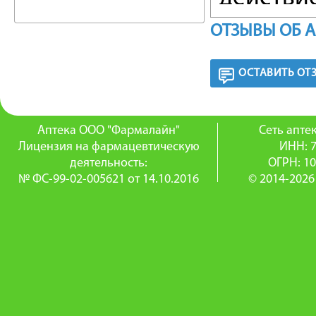
кинетич
ОТЗЫВЫ ОБ 
возможн
ОСТАВИТЬ ОТ
ПОКАЗА
Аптека ООО "Фармалайн"
Сеть апт
ПАССИ
Лицензия на фармацевтическую
ИНН: 
деятельность:
ОГРН: 1
— невра
№ ФС-99-02-005621 от 14.10.2016
© 2014-2026
сопрово
страхом,
— "синд
психиче