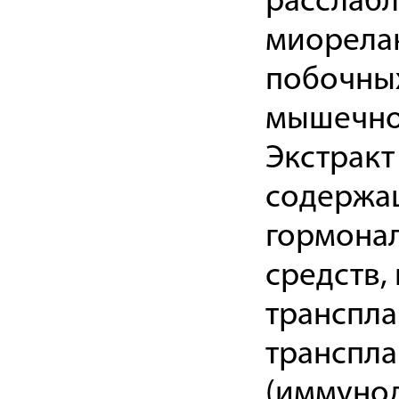
расслабл
миорелак
побочных
мышечно
Экстракт
содержащ
гормонал
средств
транспла
транспла
(иммунод