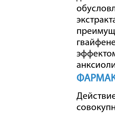
обусловл
экстракт
преимущ
гвайфен
эффектом
анксиоли
ФАРМАК
Действие
совокупн