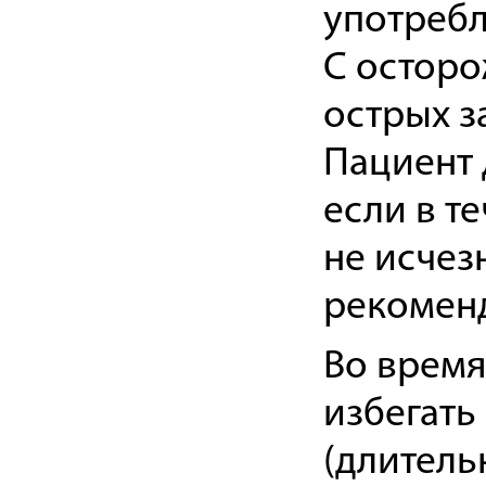
употребл
С осторо
острых з
Пациент 
если в т
не исчез
рекоменд
Во время
избегать
(длитель