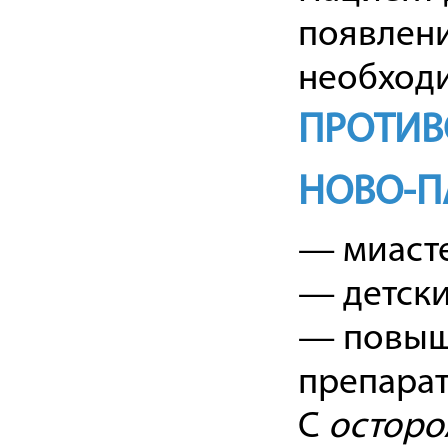
появлени
необходи
ПРОТИВ
НОВО-П
— миаст
— детски
— повыш
препарат
С
осторо