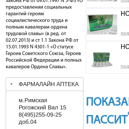
под
закона РФ от 09.01.1997 N 5-ФЗ «О
предоставлении социальных
НО
гарантий героям
социалистического труда и
полным кавалерам ордена
под
трудовой славы» (в ред. от
02.07.2013) и ст 1.1 Закона РФ от
НО
15.01.1993 N 4301-1 «О статусе
Героев Советского Союза, Героев
Российской Федерации и полных
под
кавалеров Ордена Славы».
ФАРМАЛАЙН АПТЕКА
ПОКАЗА
м.Римская
Рогожский Вал 15
8(495)255-09-25
ПАССИТ
доб.04