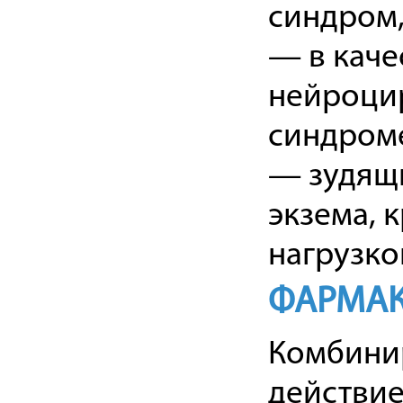
синдром,
— в каче
нейроци
синдром
— зудящи
экзема, 
нагрузко
ФАРМАК
Комбини
действие