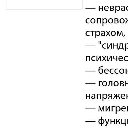
— неврас
сопрово
страхом,
— "синдр
психичес
— бессон
— голов
напряже
— мигре
— функц