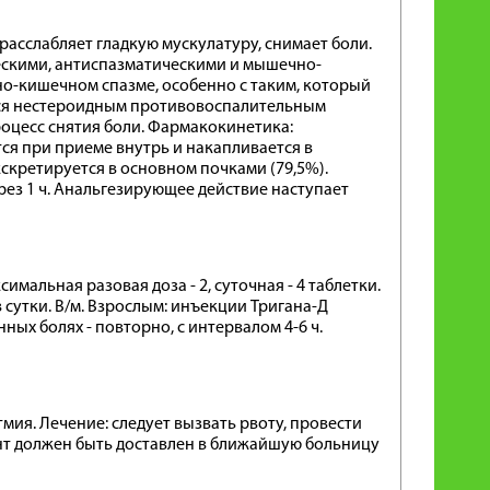
расслабляет гладкую мускулатуру, снимает боли.
скими, антиспазматическими и мышечно-
о-кишечном спазме, особенно с таким, который
тся нестероидным противовоспалительным
оцесс снятия боли. Фармакокинетика:
я при приеме внутрь и накапливается в
Экскретируется в основном почками (79,5%).
рез 1 ч. Анальгезирующее действие наступает
симальная разовая доза - 2, суточная - 4 таблетки.
а в сутки. В/м. Взрослым: инъекции Тригана-Д
нных болях - повторно, с интервалом 4-6 ч.
мия. Лечение: следует вызвать рвоту, провести
нт должен быть доставлен в ближайшую больницу