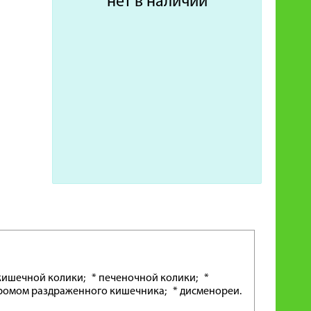
нет в наличии
 кишечной колики; * печеночной колики; *
дромом раздраженного кишечника; * дисменореи.