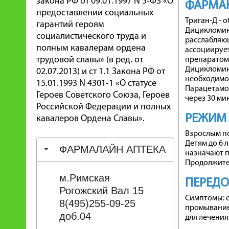
закона РФ от 09.01.1997 N 5-ФЗ «О
ФАРМА
предоставлении социальных
Триган-Д - 
гарантий героям
Дицикломин
социалистического труда и
расслабляю
полным кавалерам ордена
ассоциируе
трудовой славы» (в ред. от
препаратом 
Дицикломина
02.07.2013) и ст 1.1 Закона РФ от
необходимой
15.01.1993 N 4301-1 «О статусе
Парацетамол
Героев Советского Союза, Героев
через 30 мин
Российской Федерации и полных
РЕЖИМ
кавалеров Ордена Славы».
Взрослым по 
Детям до 6 л
ФАРМАЛАЙН АПТЕКА
назначают пр
Продолжител
м.Римская
ПЕРЕД
Рогожский Вал 15
Симптомы: с
8(495)255-09-25
промывание
доб.04
для лечения