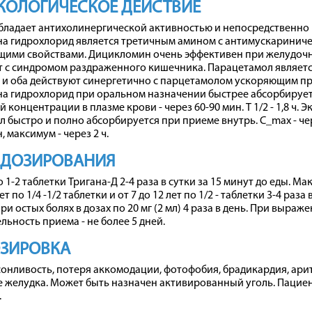
КОЛОГИЧЕСКОЕ ДЕЙСТВИЕ
обладает антихолинергической активностью и непосредственно 
а гидрохлорид является третичным амином с антимускариниче
щими свойствами. Дицикломин очень эффективен при желудочн
т с синдромом раздраженного кишечника. Парацетамол являе
и оба действуют синергетично с парцетамолом ускоряющим пр
 гидрохлорид при оральном назначении быстрее абсорбируетс
 концентрации в плазме крови - через 60-90 мин. T 1/2 - 1,8 ч. 
 быстро и полно абсорбируется при приеме внутрь. C_max - че
, максимум - через 2 ч.
 ДОЗИРОВАНИЯ
1-2 таблетки Тригана-Д 2-4 раза в сутки за 15 минут до еды. Мак
ет по 1/4 -1/2 таблетки и от 7 до 12 лет по 1/2 - таблетки 3-4 раз
и остых болях в дозах по 20 мг (2 мл) 4 раза в день. При выраже
ьность приема - не более 5 дней.
ОЗИРОВКА
онливость, потеря аккомодации, фотофобия, брадикардия, арит
 желудка. Может быть назначен активированный уголь. Пацие
.