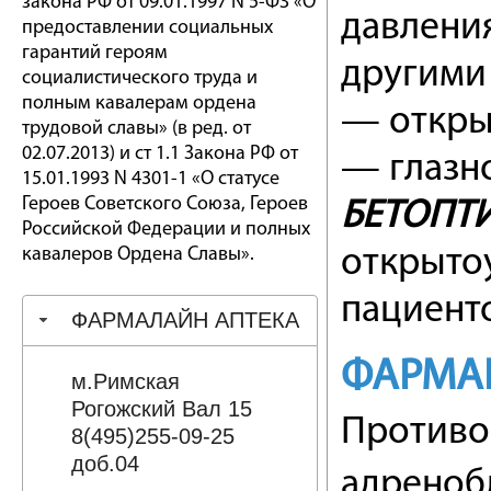
закона РФ от 09.01.1997 N 5-ФЗ «О
давления
предоставлении социальных
гарантий героям
другими
социалистического труда и
полным кавалерам ордена
— откры
трудовой славы» (в ред. от
02.07.2013) и ст 1.1 Закона РФ от
— глазн
15.01.1993 N 4301-1 «О статусе
Героев Советского Союза, Героев
БЕТОПТ
Российской Федерации и полных
кавалеров Ордена Славы».
открыто
пациент
ФАРМАЛАЙН АПТЕКА
ФАРМА
м.Римская
Рогожский Вал 15
Противо
8(495)255-09-25
доб.04
адреноб