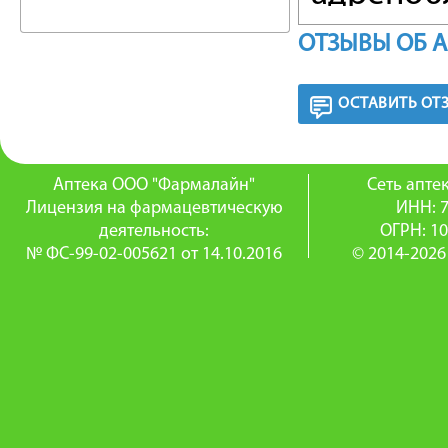
активно
ОТЗЫВЫ ОБ 
(местно
ОСТАВИТЬ ОТ
При мес
внутриг
Аптека ООО "Фармалайн"
Сеть апт
внутриг
Лицензия на фармацевтическую
ИНН: 
деятельность:
ОГРН: 1
Наступл
№ ФС-99-02-005621 от 14.10.2016
© 2014-2026
через 3
развивае
влияние 
Бетаксол