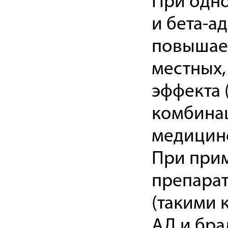
При одн
и бета-а
повышает
местных,
эффекта 
комбинац
медицин
При при
препара
(такими 
АД и бра