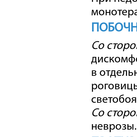
монотера
ПОБОЧН
Со сторо
дискомфо
в отдель
роговицы
светобоя
Со сторо
неврозы.