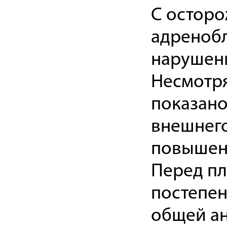
С осторо
адреноб
нарушен
Несмотря
показано
внешнего
повышенн
Перед пл
постепен
общей ан