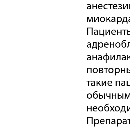
анестези
миокарда
Пациенты
адренобл
анафилак
повторн
такие па
обычным 
необходи
Препарат