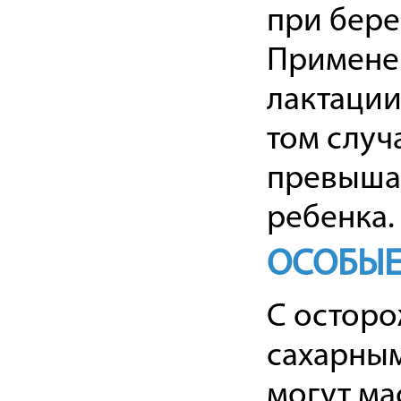
при бере
Применен
лактации
том случ
превышае
ребенка.
ОСОБЫЕ
С осторо
сахарным
могут ма