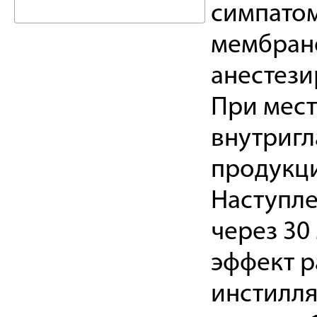
симпатом
мембран
анестези
При мест
внутригл
продукци
Наступле
через 30
эффект р
инстилля