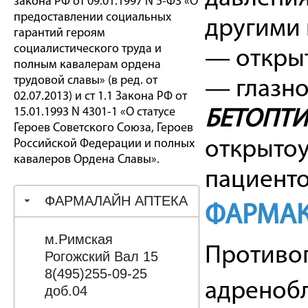
закона РФ от 09.01.1997 N 5-ФЗ «О
предоставлении социальных
другими 
гарантий героям
социалистического труда и
— открыт
полным кавалерам ордена
трудовой славы» (в ред. от
— глазно
02.07.2013) и ст 1.1 Закона РФ от
15.01.1993 N 4301-1 «О статусе
БЕТОПТИ
Героев Советского Союза, Героев
Российской Федерации и полных
открытоу
кавалеров Ордена Славы».
пациенто
ФАРМАЛАЙН АПТЕКА
ФАРМАК
м.Римская
Противог
Рогожский Вал 15
8(495)255-09-25
адренобл
доб.04