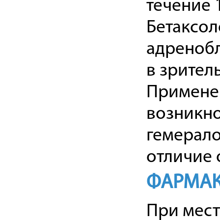
течение 1
Бетаксол
адренобл
в зрител
Примен
возникно
гемерало
отличие 
ФАРМАК
При мес