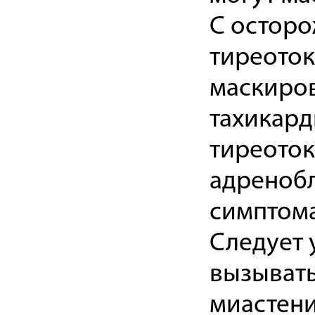
С осторо
тиреоток
маскиров
тахикард
тиреоток
адренобл
симптома
Следует 
вызывать
миастени