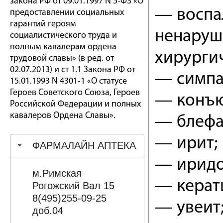
закона РФ от 09.01.1997 N 5-ФЗ «О
— воспа
предоставлении социальных
гарантий героям
ненаруш
социалистического труда и
полным кавалерам ордена
хирургич
трудовой славы» (в ред. от
02.07.2013) и ст 1.1 Закона РФ от
— симпа
15.01.1993 N 4301-1 «О статусе
Героев Советского Союза, Героев
— конъю
Российской Федерации и полных
кавалеров Ордена Славы».
— блефа
— ирит;
ФАРМАЛАЙН АПТЕКА
— иридо
м.Римская
— керат
Рогожский Вал 15
8(495)255-09-25
— увеит
доб.04