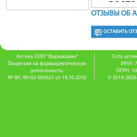
— воспа
ОТЗЫВЫ ОБ 
воздейс
ОСТАВИТЬ ОТ
ФАРМА
ГКС для
Аптека ООО "Фармалайн"
Сеть апт
Оказыва
Лицензия на фармацевтическую
ИНН: 
деятельность:
ОГРН: 1
противо
№ ФС-99-02-005621 от 14.10.2016
© 2014-2026
воспали
миграци
воспале
ФАРМА