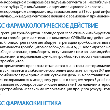
м коронарном синдроме без подъема сегмента ST (нестабильна
кого зубца Q) в комбинации с ацетилсалициловой кислотой;
м коронарном синдроме с подъемом сегмента ST (острый инфа
получающих медикаментозное лечение с возможным применени
С ФАРМАКОЛОГИЧЕСКОЕ ДЕЙСТВИЕ
грегации тромбоцитов. Клопидогрел селективно ингибирует с
 на тромбоците и активацию комплекса GPIIb/IIIa под действи
. Клопидогрел также ингибирует агрегацию тромбоцитов, выз
активности тромбоцитов освобожденным АДФ. Клопидогрел не
 Следовательно, тромбоциты, вступившие с ним во взаимодейс
 их жизни, и нормальная функция тромбоцитов восстанавливае
 тромбоцитов.
дня применения препарата отмечается значительное торможени
 усиливается и стабильное состояние достигается через 3-7 д
ромбоцитов при применении суточной дозы 75 мг составляет 4
я возвращаются к исходному уровню в среднем через 5 дней п
казывает коронарорасширяющее действие. При наличии атерос
еротромбоза независимо от локализации процесса (сосуды гол
.
КС ФАРМАКОКИНЕТИКА