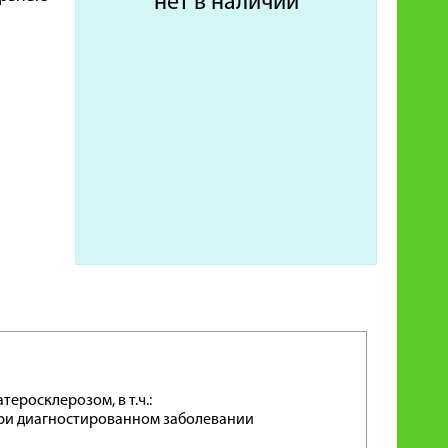
нет в наличии
росклерозом, в т.ч.:
при диагностированном заболевании