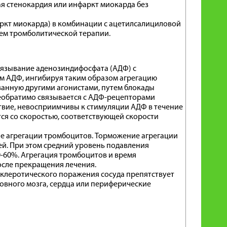
я стенокардия или инфаркт миокарда без
ркт миокарда) в комбинации с ацетилсалициловой
ем тромболитической терапии.
вязывание аденозиндифосфата (АДФ) с
ем АДФ, ингибируя таким образом агрегацию
ванную другими агонистами, путем блокады
обратимо связывается с АДФ-рецепторами
твие, невосприимчивы к стимуляции АДФ в течение
тся со скоростью, соответствующей скорости
е агрегации тромбоцитов. Торможение агрегации
ней. При этом средний уровень подавления
0-60%. Агрегация тромбоцитов и время
осле прекращения лечения.
клеротического поражения сосуда препятствует
овного мозга, сердца или периферические