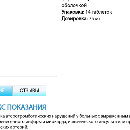
оболочкой
Упаковка:
14 таблеток
Дозировка:
75 мг
ИЕ
ОТЗЫВЫ
КС ПОКАЗАНИЯ
а атеротромботических нарушений у больных с выраженным ате
ренесенного инфаркта миокарда, ишемического инсульта или 
ских артерий;