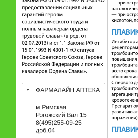
закона РФ от 09.01.1997 N 5-ФЗ «О
— при остро
предоставлении социальных
патологичес
гарантий героям
— при остро
кислотой, 
социалистического труда и
полным кавалерам ордена
ПЛАВИК
трудовой славы» (в ред. от
Ингибитор а
02.07.2013) и ст 1.1 Закона РФ от
рецепторами
15.01.1993 N 4301-1 «О статусе
тромбоцитов
Героев Советского Союза, Героев
повышения 
Российской Федерации и полных
тромбоцита.
кавалеров Ордена Славы».
всего срока
обновления
С первого 
тромбоцитов
ФАРМАЛАЙН АПТЕКА
агрегации т
кровотечени
м.Римская
Препарат о
развитию ат
Рогожский Вал 15
поражения)
8(495)255-09-25
ПЛАВИ
доб.04