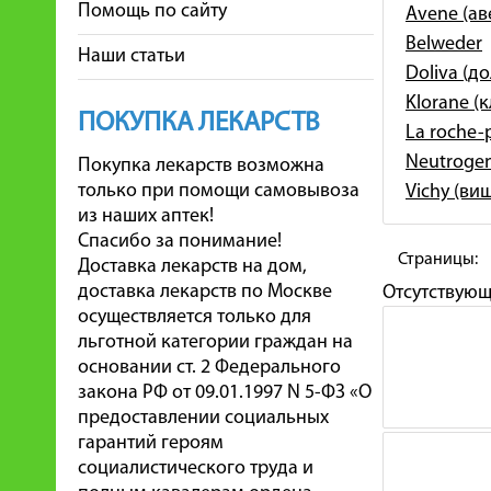
Помощь по сайту
Avene (ав
Belweder
Наши статьи
Doliva (д
Klorane (
ПОКУПКА ЛЕКАРСТВ
La roche-
Neutroge
Покупка лекарств возможна
только при помощи самовывоза
Vichy (ви
из наших аптек!
Спасибо за понимание!
Страницы:
Доставка лекарств на дом,
доставка лекарств по Москве
Отсутствую
осуществляется только для
льготной категории граждан на
основании ст. 2 Федерального
закона РФ от 09.01.1997 N 5-ФЗ «О
предоставлении социальных
гарантий героям
социалистического труда и