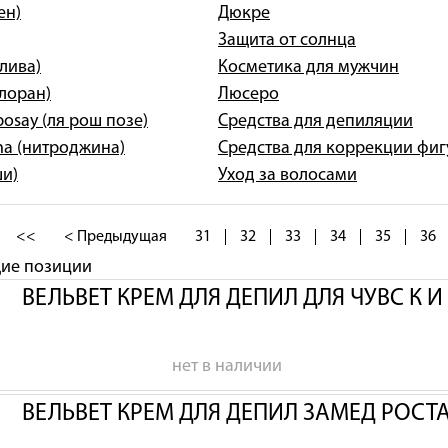
ен)
Дюкре
Защита от солнца
олива)
Косметика для мужчин
клоран)
Люсеро
posay (ля рош позе)
Средства для депиляции
na (нитроджина)
Средства для коррекции фи
ши)
Уход за волосами
<<
< Предыдущая
31
32
33
34
35
36
щие позиции
ВЕЛЬВЕТ КРЕМ ДЛЯ ДЕПИЛ ДЛЯ ЧУВС К 
нет в наличии
ВЕЛЬВЕТ КРЕМ ДЛЯ ДЕПИЛ ЗАМЕД РОСТ