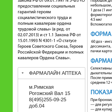
закона РФ от 09.01.1997 N 5-ФЗ «О
Порошок для
небольшом 
предоставлении социальных
1 доза (1 ин
гарантий героям
формотерол
социалистического труда и
4.5 мкг
полным кавалерам ордена
Вспомогател
трудовой славы» (в ред. от
ФОРМА
02.07.2013) и ст 1.1 Закона РФ от
15.01.1993 N 4301-1 «О статусе
60 доз - ин
Героев Советского Союза, Героев
дессиканта,
пачки карт
Российской Федерации и полных
кавалеров Ордена Славы».
ФАРМА
Селективный
ФАРМАЛАЙН АПТЕКА
дыхательных
После приме
среднем 12 ч
м.Римская
ПОКАЗ
Рогожский Вал 15
8(495)255-09-25
При бронхиа
— для регу
доб.04
— для купи