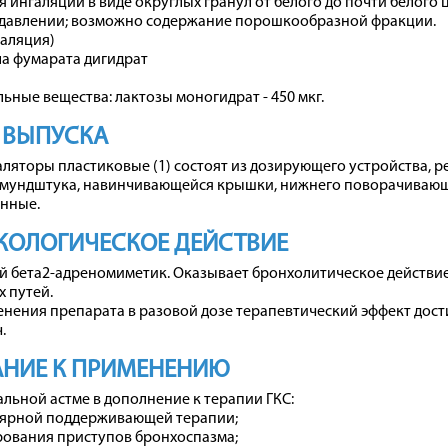
 ингаляций в виде округлых гранул от белого до почти белого
давлении; возможно содержание порошкообразной фракции.
галяция)
а фумарата дигидрат
ьные вещества: лактозы моногидрат - 450 мкг.
 ВЫПУСКА
галяторы пластиковые (1) состоят из дозирующего устройства, 
 мундштука, навинчивающейся крышки, нижнего поворачивающег
онные.
КОЛОГИЧЕСКОЕ ДЕЙСТВИЕ
 бета2-адреномиметик. Оказывает бронхолитическое действие
 путей.
нения препарата в разовой дозе терапевтический эффект дости
.
АНИЕ К ПРИМЕНЕНИЮ
льной астме в дополнение к терапии ГКС:
лярной поддерживающей терапии;
рования приступов бронхоспазма;