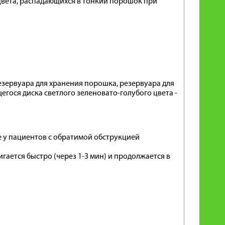
 цвета, распадающихся в тонкий порошок при
резервуара для хранения порошка, резервуара для
ося диска светлого зеленовато-голубого цвета -
 у пациентов с обратимой обструкцией
гается быстро (через 1-3 мин) и продолжается в