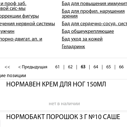
 и проф заб.
Бад для повышения иммунит
вой сис-мы
Бад для профил. нарушения
коррекции фигуры
зрения
лечения нервной системы
Бад для сердечно-сосуд. сис
мужчин
Бад общеукрепляющие
порно-двигат. ап. и
Бад уход за кожей
Геладринк
<<
< Предыдущая
61
62
63
64
65
66
щие позиции
НОРМАВЕН КРЕМ ДЛЯ НОГ 150МЛ
нет в наличии
НОРМОБАКТ ПОРОШОК 3 Г №10 САШЕ