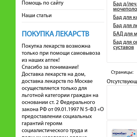
Помощь по сайту
Бад д/леч
мочеполо
Наши статьи
Бад для 
Бад для 
ПОКУПКА ЛЕКАРСТВ
БАД для 
Бад для о
Покупка лекарств возможна
суставов
только при помощи самовывоза
из наших аптек!
Спасибо за понимание!
Страницы:
Доставка лекарств на дом,
доставка лекарств по Москве
Отсутствую
осуществляется только для
льготной категории граждан на
основании ст. 2 Федерального
закона РФ от 09.01.1997 N 5-ФЗ «О
предоставлении социальных
гарантий героям
социалистического труда и