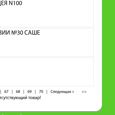
ЕЯ N100
НЗИИ №30 САШЕ
67
68
69
70
Следующая >
>>
тсутствующий товар!