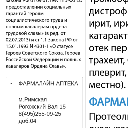
закона РФ от 09.01.1997 N 5-ФЗ «О
предоставлении социальных
дистрофи
гарантий героям
социалистического труда и
ирит, ир
полным кавалерам ордена
трудовой славы» (в ред. от
катаракт
02.07.2013) и ст 1.1 Закона РФ от
отек пе
15.01.1993 N 4301-1 «О статусе
Героев Советского Союза, Героев
трахеит,
Российской Федерации и полных
кавалеров Ордена Славы».
плеврит
ФАРМАЛАЙН АПТЕКА
местно).
м.Римская
ФАРМА
Рогожский Вал 15
8(495)255-09-25
Протеол
доб.04