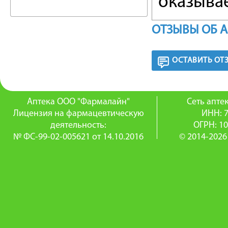
оказыва
местном
ОТЗЫВЫ ОБ 
ткани и
ОСТАВИТЬ ОТ
секрет, э
РЕЖИМ
Аптека ООО "Фармалайн"
Сеть апт
Лицензия на фармацевтическую
ИНН: 
Местно,
деятельность:
ОГРН: 1
№ ФС-99-02-005621 от 14.10.2016
© 2014-2026
на 8 ч с
мг химот
В/м, взр
непосред