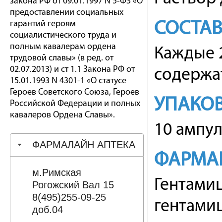
закона РФ от 09.01.1997 N 5-ФЗ «О
предоставлении социальных
гарантий героям
СОСТА
социалистического труда и
полным кавалерам ордена
Каждые 2
трудовой славы» (в ред. от
02.07.2013) и ст 1.1 Закона РФ от
содержат
15.01.1993 N 4301-1 «О статусе
Героев Советского Союза, Героев
УПАКО
Российской Федерации и полных
кавалеров Ордена Славы».
10 ампул
ФАРМАЛАЙН АПТЕКА
ФАРМА
м.Римская
Гентами
Рогожский Вал 15
8(495)255-09-25
гентами
доб.04