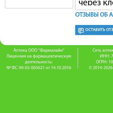
через к
белка, с
ОТЗЫВЫ ОБ 
рибосом
ОСТАВИТЬ ОТ
большин
положит
Аптека ООО "Фармалайн"
Сеть апт
лечении
Лицензия на фармацевтическую
ИНН: 
деятельность:
ОГРН: 1
организ
№ ФС-99-02-005621 от 14.10.2016
© 2014-2026
Неэффект
Streptoc
ПОКАЗ